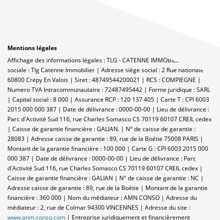
Mentions légales
Affichage des informations légales : TLG - CATENNE IMMOBILIER | Raison
sociale : Tlg Catenne Immobilier | Adresse siège social : 2 Rue nationale -
60800 Crepy En Valois | Siret : 48749544200021 | RCS : COMPIEGNE |
Numero TVA Intracommunautaire : 72487495442 | Forme juridique : SARL
| Capital social : 8 000 | Assurance RCP : 120 137 405 |
Carte T : CPI 6003
2015 000 000 387 | Date de délivrance : 0000-00-00 | Lieu de délivrance :
Parc d'Activité Sud 116, rue Charles Somasco CS 70119 60107 CREIL cedex
| Caisse de garantie financière : GALIAN. | N° de caisse de garantie :
28083 | Adresse caisse de garantie : 89, rue de la Boétie 75008 PARIS |
Montant de la garantie financière : 100 000 | Carte G : CPI 6003 2015 000
000 387 | Date de délivrance : 0000-00-00 | Lieu de délivrance : Parc
d'Activité Sud 116, rue Charles Somasco CS 70119 60107 CREIL cedex |
Caisse de garantie financière : GALIAN | N° de caisse de garantie : NC |
Adresse caisse de garantie : 89, rue de la Boétie | Montant de la garantie
financière : 360 000 | Nom du médiateur : AMN CONSO | Adresse du
médiateur : 2, rue de Colmar 94300 VINCENNES | Adresse du site :
www.anm.conso.com
|
Entreprise juridiquement et financièrement