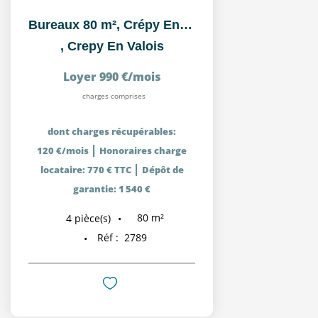
Bureaux 80 m², Crépy En Valois centre ville, proche parking
,
Crepy En Valois
Loyer 990 €/mois
charges comprises
dont charges récupérables:
|
120 €/mois
Honoraires charge
|
locataire: 770 € TTC
Dépôt de
garantie: 1 540 €
80
m²
4
pièce(s)
Réf :
2789