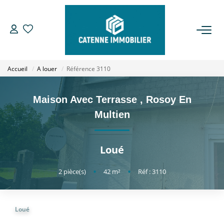
ACHETER
Accueil
A louer
Référence 3110
LOUER
Maison Avec Terrasse
,
Rosoy En
ESTIMER
Multien
GESTION
Loué
NOTRE AGENCE
2
pièce(s)
•
42
m²
•
Réf : 3110
Qui Sommes Nous
Loué
Notre Équipe