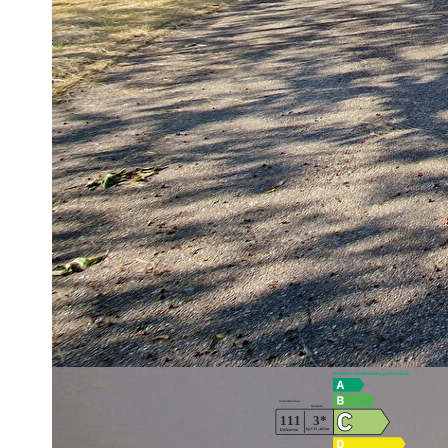
avec placards et escalier d'accès a l'étage, vaste salon sé
palier, 3 chambres, une buanderie/dressing, wc avec lave-
et douche. Terrain d'environ 862 m². Dépendance. Chauf
DPE : C. Disponible au 1 juillet 2023.
Loyer mensuel CC: 1550€ dont 150€ de provisions pour ch
ordures ménagères) - régularisation annuelle. Honoraire
d'état des lieux d'entrée. Dépôt de garantie : 1400€
Montant estimé des dépenses annuelles d'énergie pour u
Date de référence des prix de l'énergie pour établir cette
Les informations sur les risques auxquels ce bien est expo
www.georisques.gouv.fr
Diagnostics énergétiques