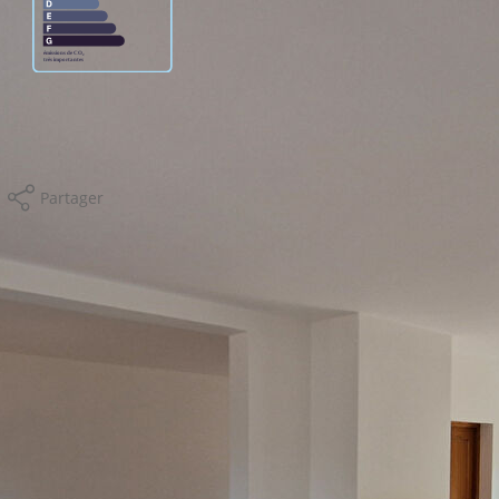
usage standard entre 1110€ et 1540€. Pour la date de
Partager
Calculer mon budget
isques et Pollutions). Pour en savoir plus, rendez-vous sur