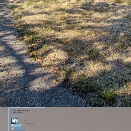
jour, cuisine aménagée, wc avec lave -mains, garage. A l'étage :
mains, salle de bains, une suite parentale avec salle de bain
fage par pompe à chaleur.
arges (entretien pompe à chaleur, entretien des haies,
s agence charge locataire : 1289.36€ TTC dont 483.51€ TTC
n usage standard : entre 1110€ et 1540€ TTC/an.
 estimation : 01/01/2021.
sé sont disponibles sur le site Géorisques :