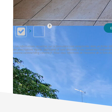
E
« Les informations recueillies sur ce formulaire sont enregistrées dans un fichier 
des prescriptions légales applicables et sont destinées à nos conseillers Conformém
severine.catenne1@tlg-catenne.fr. Nous vous informons de l'existence de la liste d'