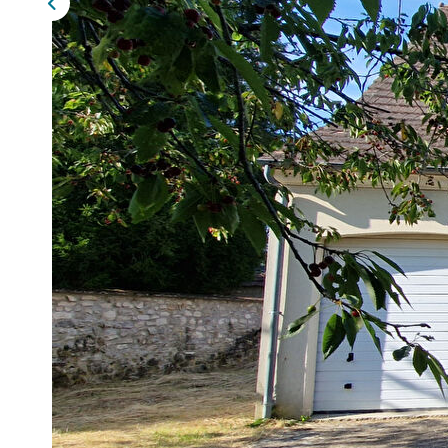
Description
Réf : 2947
Betz (60620), pavillon traditionnel en parfait état offra