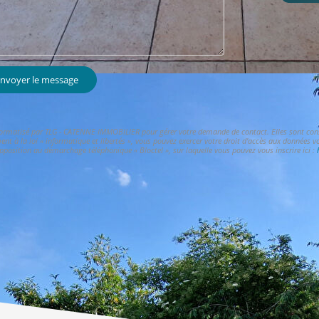
nvoyer le message
informatisé par TLG - CATENNE IMMOBILIER pour gérer votre demande de contact. Elles sont conser
ent à la loi « informatique et libertés », vous pouvez exercer votre droit d'accès aux données 
opposition au démarchage téléphonique « Bloctel », sur laquelle vous pouvez vous inscrire ici :