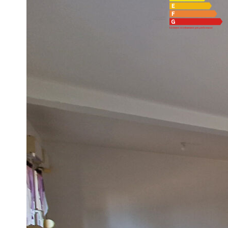
Montant estimé des dépenses annuelles d'énergie pour un 
référence 21/01/2021.
Imprimer
Nos honoraires
Ce bien est soumis à un diagnostic ERP (État des R
https://www.georisques.gouv.fr/