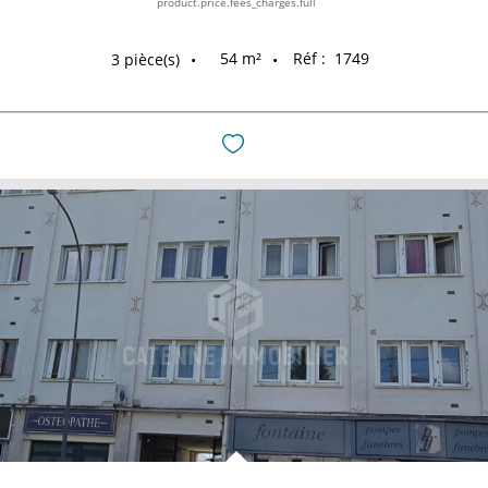
product.price.fees_charges.full
54
m²
Réf :
1749
3
pièce(s)