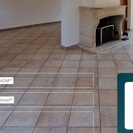
NOM*
email*