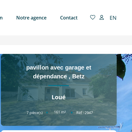
EN
on
Notre agence
Contact
pavillon avec garage et
dépendance
,
Betz
Loué
161
m²
7
pièce(s)
Réf :
2947