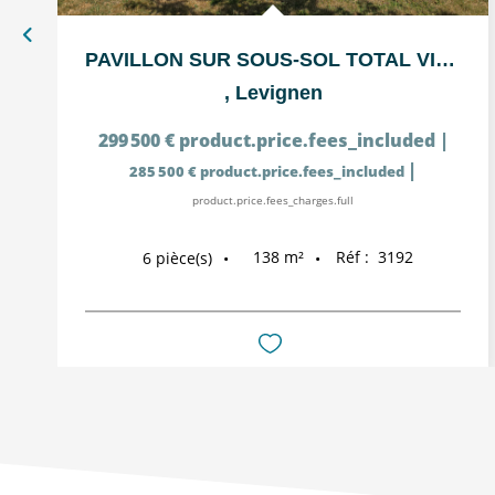
PAVILLON SUR SOUS-SOL TOTAL VIVABLE DE PLAIN PIED
,
Levignen
299 500 €
product.price.fees_included
|
|
285 500 €
product.price.fees_included
product.price.fees_charges.full
138
m²
Réf :
3192
6
pièce(s)