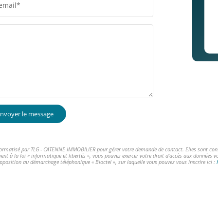
email*
nvoyer le message
informatisé par TLG - CATENNE IMMOBILIER pour gérer votre demande de contact. Elles sont conser
ent à la loi « informatique et libertés », vous pouvez exercer votre droit d'accès aux données 
opposition au démarchage téléphonique « Bloctel », sur laquelle vous pouvez vous inscrire ici :