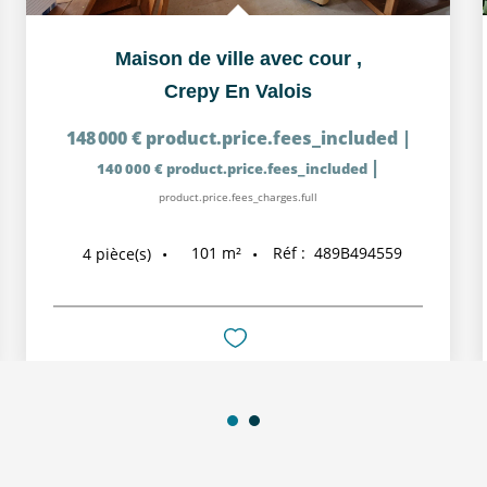
Maison de ville avec cour
,
Crepy En Valois
148 000 €
product.price.fees_included
|
|
140 000 €
product.price.fees_included
product.price.fees_charges.full
101
m²
Réf :
489B494559
4
pièce(s)