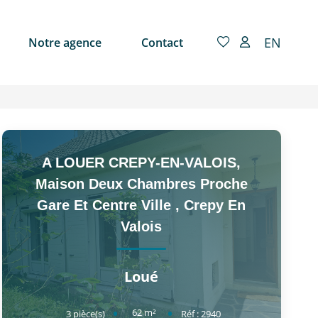
EN
Notre agence
Contact
A LOUER CREPY-EN-VALOIS,
Maison Deux Chambres Proche
Gare Et Centre Ville
,
Crepy En
Valois
Loué
62
m²
3
pièce(s)
Réf :
2940