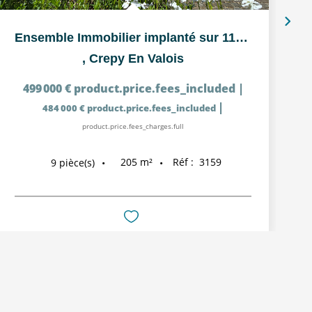
Ensemble Immobilier implanté sur 11215m² de jardin et bois
,
Crepy En Valois
499 000 €
product.price.fees_included
|
|
484 000 €
product.price.fees_included
product.price.fees_charges.full
205
m²
Réf :
3159
9
pièce(s)