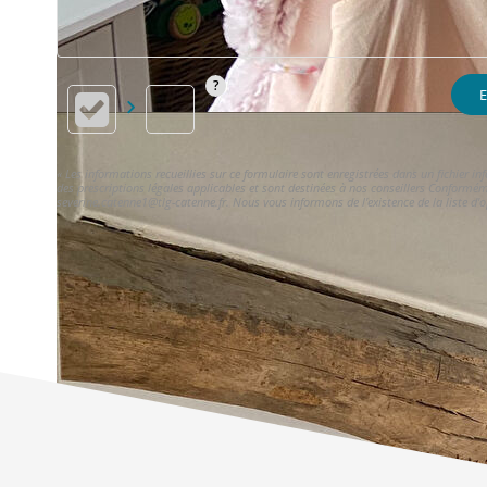
E
« Les informations recueillies sur ce formulaire sont enregistrées dans un fichier 
des prescriptions légales applicables et sont destinées à nos conseillers Conformém
severine.catenne1@tlg-catenne.fr. Nous vous informons de l'existence de la liste d'