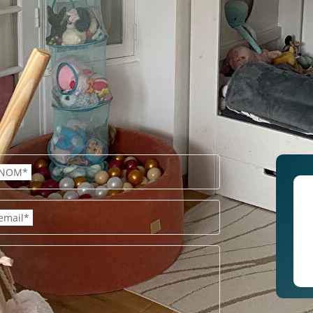
NOM*
email*