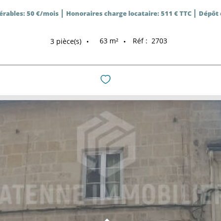
|
|
érables: 50 €/mois
Honoraires charge locataire: 511 € TTC
Dépôt 
63
m²
Réf :
2703
3
pièce(s)