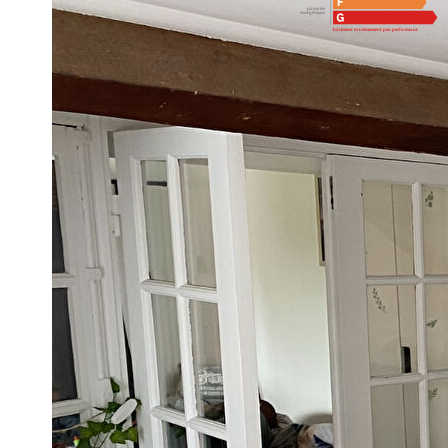
Montant estimé des dépenses annuelles d'énergie pour un 
référence 01/01/2021.
Imprimer
Nos honoraires
Ce bien est soumis à un diagnostic ERP (État des R
https://www.georisques.gouv.fr/