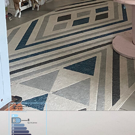
lier, bureau, chambre palière, une grande chambre. Balcon.
bre 2024.
ularisation annuelle.
0 € et 1 500 € par an.
lieux d'entrée.