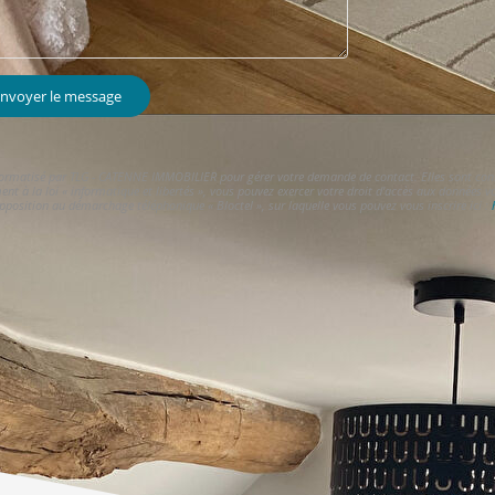
nvoyer le message
informatisé par TLG - CATENNE IMMOBILIER pour gérer votre demande de contact. Elles sont conser
ent à la loi « informatique et libertés », vous pouvez exercer votre droit d'accès aux données 
opposition au démarchage téléphonique « Bloctel », sur laquelle vous pouvez vous inscrire ici :