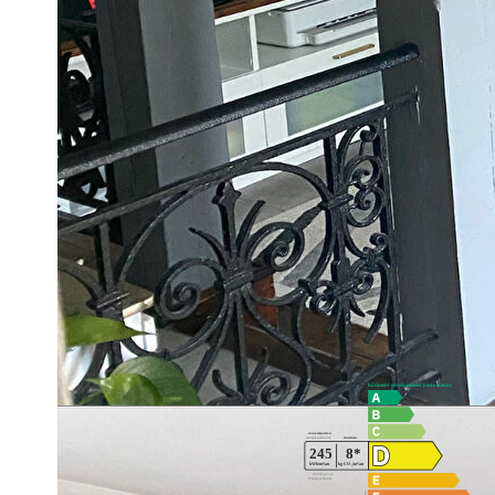
Crépy-en-Valois.
Elle offre séjour, coin cuisine aménagé, WC. A l'étage pa
Garage. Cave. Jardin d'environ 85 m2. Libre le 25 septem
Loyer 714€ dont 10€ de provisions pour charges avec rég
DPE classé D.
Dépenses énergétiques estimés au 01/01/2021 entre 1 07
Dépôt de garantie 714€
Honoraires d'agence 555.68€ dont 208€38 pour l'état des 
Diagnostics énergétiques