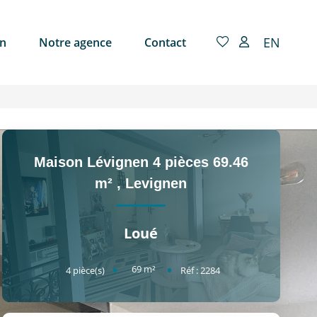
EN
on
Notre agence
Contact
Maison Lévignen 4 pièces 69.46
m²
,
Levignen
Loué
69
m²
4
pièce(s)
Réf :
2284