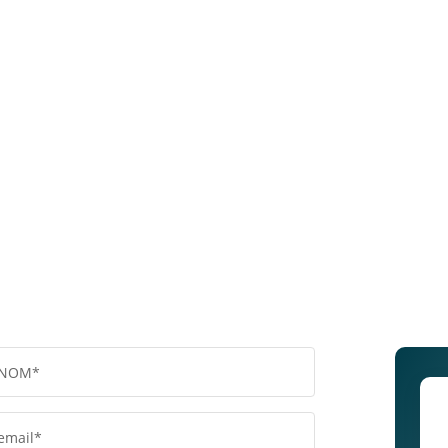
NOM*
email*