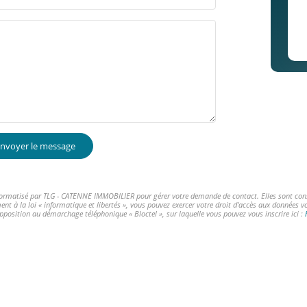
nvoyer le message
informatisé par TLG - CATENNE IMMOBILIER pour gérer votre demande de contact. Elles sont conser
ent à la loi « informatique et libertés », vous pouvez exercer votre droit d'accès aux données 
opposition au démarchage téléphonique « Bloctel », sur laquelle vous pouvez vous inscrire ici :