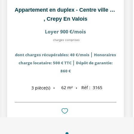
Appartement en duplex - Centre ville Crépy en Valois
,
Crepy En Valois
Loyer 900 €/mois
charges comprises
|
dont charges récupérables: 40 €/mois
Honoraires
|
charge locataire: 500 € TTC
Dépôt de garantie:
860 €
62
m²
Réf :
3165
3
pièce(s)