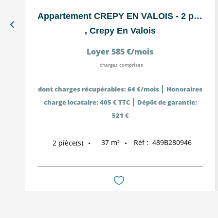
Appartement CREPY EN VALOIS - 2 pièce(s) 36.85 m²
,
Crepy En Valois
Loyer 585 €/mois
charges comprises
|
dont charges récupérables: 64 €/mois
Honoraires
|
charge locataire: 405 € TTC
Dépôt de garantie:
521 €
37
m²
Réf :
489B280946
2
pièce(s)