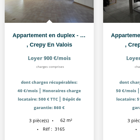
Appartement en duplex - Centre ville Crépy en Valois
,
Crepy En Valois
,
Crep
Loyer 900 €/mois
Loyer
charges comprises
cha
dont charges récupérables:
dont char
|
40 €/mois
Honoraires charge
50 €/mois
|
locataire: 500 € TTC
Dépôt de
locataire: 
garantie: 860 €
gar
62
m²
3
pièce(s)
3
pièc
Réf :
3165