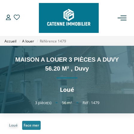
ACHETER
Accueil
A louer
Référence 1479
LOUER
MAISON A LOUER 3 PIÈCES A DUVY
ESTIMER
56.20 M²
,
Duvy
GESTION
Loué
NOTRE AGENCE
3
pièce(s)
•
56
m²
•
Réf : 1479
Qui Sommes Nous
Loué
Face mer
Notre Équipe