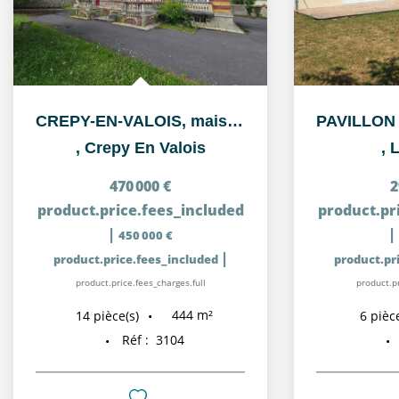
CREPY-EN-VALOIS, maison de Maître située près de la gare et...
,
Crepy En Valois
,
L
470 000 €
2
product.price.fees_included
product.pr
|
|
450 000 €
|
product.price.fees_included
product.pr
product.price.fees_charges.full
product.pr
444
m²
14
pièce(s)
6
pièce
Réf :
3104