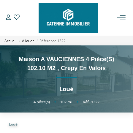
ACHETER
Accueil
A louer
Référence 1322
LOUER
Maison A VAUCIENNES 4 Pièce(s)
ESTIMER
102.10 M2
,
Crepy En Valois
GESTION
Loué
NOTRE AGENCE
4
pièce(s)
•
102
m²
•
Réf : 1322
Qui Sommes Nous
Loué
Notre Équipe