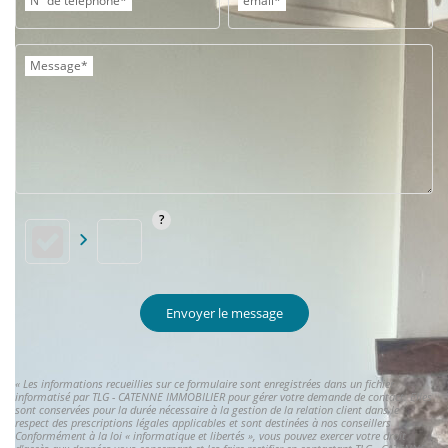
N° de téléphone*
email*
Message*
Envoyer le message
« Les informations recueillies sur ce formulaire sont enregistrées dans un fichier
informatisé par TLG - CATENNE IMMOBILIER pour gérer votre demande de contact. Elles
sont conservées pour la durée nécessaire à la gestion de la relation client dans le
respect des prescriptions légales applicables et sont destinées à nos conseillers
Conformément à la loi « informatique et libertés », vous pouvez exercer votre droit