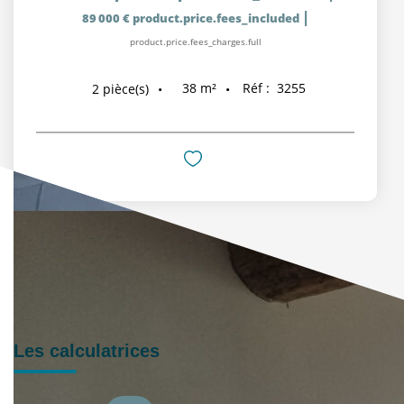
|
89 000 €
product.price.fees_included
product.price.fees_charges.full
38
m²
Réf :
3255
2
pièce(s)
Les calculatrices