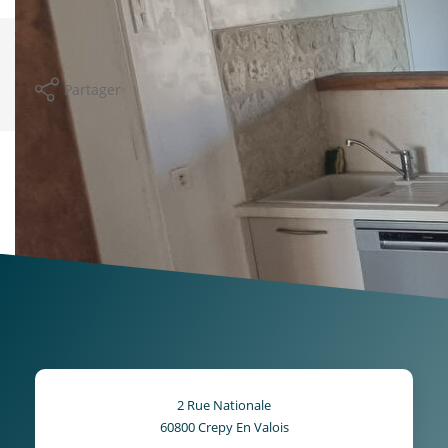
Imprimer
Partager
Calculer mon budget
Ce bien est soumis à un diagnostic ERP (État
des Risques et Pollutions). Pour en savoir
plus, rendez-vous sur
https://www.georisques.gouv.fr/
2 Rue Nationale
60800
Crepy En Valois