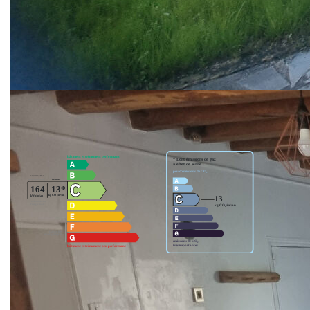
disponibles sur le site Géorisques :
www.georisques.gouv.fr.
Nos honoraires
Nous contacter
Diagnostics énergétiques
Montant estimé des dépenses annuelles d'énergie pour
un usage standard entre 2080€ et 2840€. Pour la date de
référence 01/01/2023.