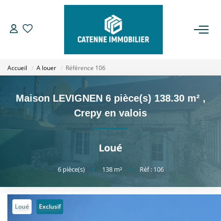
ACHETER
Accueil
A louer
Référence 106
LOUER
Maison LEVIGNEN 6 pièce(s) 138.30 m²
,
ESTIMER
Crepy en valois
GESTION
Loué
NOTRE AGENCE
6
pièce(s)
•
138
m²
•
Réf : 106
Qui Sommes Nous
Notre Équipe
Loué
Exclusif
Nous Rejoindre