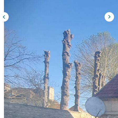
CONTACT
EN
Description
Réf : 106
A LEVIGNEN, 5 min de CREPY EN VALOIS et proche N2
A louer grande maison comprenant entrée sur cuisine
meublée, salle d'eau/wc, salon avec cheminée, salle à