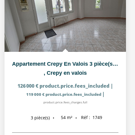
Appartement Crepy En Valois 3 pièce(s) 55.36 m2
,
Crepy en valois
126 000 €
product.price.fees_included
|
|
119 000 €
product.price.fees_included
product.price.fees_charges.full
54
m²
Réf :
1749
3
pièce(s)