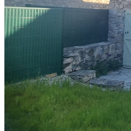
manger, grande véranda, une buanderie.
A l'étage palier desservant 3 chambres, salle d'eau, wc.
Une cave.
Jardin clos. Deux places de stationnement. Chauffage
par pompe à chaleur et ballon d'eau chaude sanitaire.
DPE classé : C. Libre à partir de fin mars
Loyer 1190€
Dépôt de garantie 1150€ dont charges récupérables :
40€ /mois (Charges eau froide, taxe ordures
ménagères), régularisation des charges : Provisionnelles
mensuelles avec régularisation annuelle, Honoraires de
location : 1.106,40 euro dont état des lieux 414,90
euro.
Montant estimé des dépenses annuelles d'énergie pour
un usage standard : entre 2080€ et 2840€ TTC/an. Prix
moyens des énergies indexés sur les années 2021,
2022, 2023 (abonnements compris). Les informations
sur les risques auxquels ce bien est exposé sont