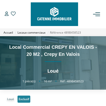
ACHETER
Accueil
Locaux commerciaux
Référence 489B458523
LOUER
Local Commercial CREPY EN VALOIS -
ESTIMER
20 M2
,
Crepy En Valois
GESTION
Loué
NOTRE AGENCE
1
pièce(s)
•
16
m²
•
Réf : 489B458523
Qui Sommes Nous
Loué
Exclusif
Notre Équipe