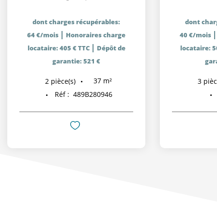
dont charges récupérables:
dont char
|
64 €/mois
Honoraires charge
40 €/mois
|
locataire: 405 € TTC
Dépôt de
locataire: 
garantie: 521 €
gar
37
m²
2
pièce(s)
3
pièc
Réf :
489B280946