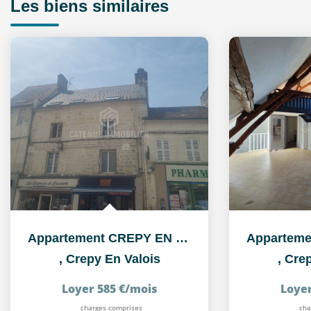
Les biens similaires
Appartement CREPY EN VALOIS - 2 pièce(s) 36.85 m²
,
Crepy En Valois
,
Crep
Loyer 585 €/mois
Loyer
charges comprises
cha