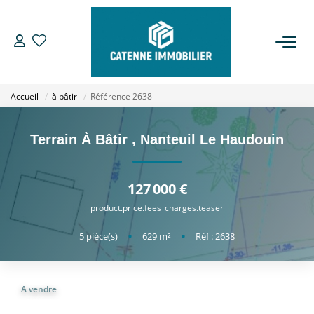
ACHETER
Accueil
à bâtir
Référence 2638
LOUER
Terrain À Bâtir
,
Nanteuil Le Haudouin
ESTIMER
127 000 €
GESTION
product.price.fees_charges.teaser
5
pièce(s)
•
629
m²
•
Réf : 2638
NOTRE AGENCE
Qui Sommes Nous
A vendre
Notre Équipe