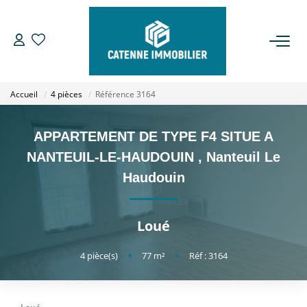
ACHETER
Accueil
4 pièces
Référence 3164
LOUER
APPARTEMENT DE TYPE F4 SITUE A
ESTIMER
NANTEUIL-LE-HAUDOUIN
,
Nanteuil Le
Haudouin
GESTION
Loué
NOTRE AGENCE
4
pièce(s)
•
77
m²
•
Réf : 3164
Qui Sommes Nous
Notre Équipe