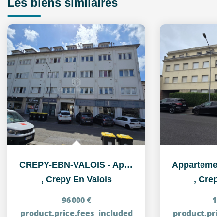
Les biens similaires
CREPY-EBN-VALOIS - Appartement 2 pièce(s) 38.28 m2
,
Crepy En Valois
,
Crep
96 000 €
1
product.price.fees_included
product.pr