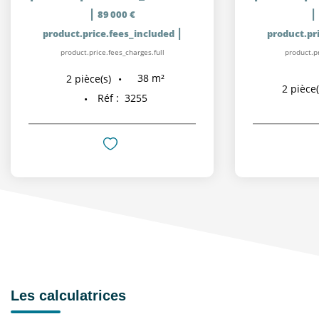
|
|
89 000 €
|
product.price.fees_included
product.pr
product.price.fees_charges.full
product.pr
38
m²
2
pièce(s)
2
pièce(
Réf :
3255
Les calculatrices