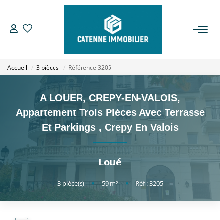
ACHETER
Accueil
3 pièces
Référence 3205
LOUER
A LOUER, CREPY-EN-VALOIS,
ESTIMER
Appartement Trois Pièces Avec Terrasse
Et Parkings
,
Crepy En Valois
GESTION
Loué
NOTRE AGENCE
3
pièce(s)
•
59
m²
•
Réf : 3205
Qui Sommes Nous
Notre Équipe