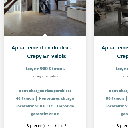
Appartement en duplex - Centre ville Crépy en Valois
,
Crepy En Valois
,
Crep
Loyer 900 €/mois
Loyer
charges comprises
cha
dont charges récupérables:
dont char
|
40 €/mois
Honoraires charge
50 €/mois
|
locataire: 500 € TTC
Dépôt de
locataire: 
garantie: 860 €
gar
62
m²
3
pièce(s)
3
pièc