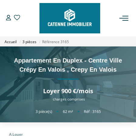
ACHETER
Accueil
3 pièces
Référence 3165
LOUER
Appartement En Duplex - Centre Ville
ESTIMER
Crépy En Valois
,
Crepy En Valois
GESTION
Loyer 900 €/mois
charges comprises
NOTRE AGENCE
3
pièce(s)
•
62
m²
•
Réf : 3165
Qui Sommes Nous
Notre Équipe
A Louer