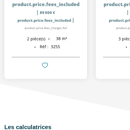
product.price.fees_included
product.pr
|
|
89 000 €
|
product.price.fees_included
product.pr
product.price.fees_charges.full
product.pr
38
m²
2
pièce(s)
3
pièc
Réf :
3255
Les calculatrices