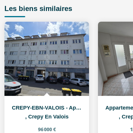
Les biens similaires
CREPY-EBN-VALOIS - Appartement 2 pièce(s) 38.28 m2
,
Crepy En Valois
,
Crep
96 000 €
1