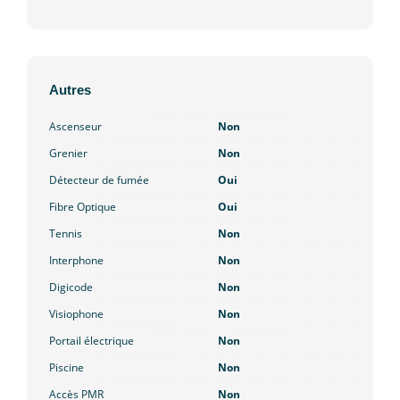
Autres
Ascenseur
Non
Grenier
Non
Détecteur de fumée
Oui
Fibre Optique
Oui
Tennis
Non
Interphone
Non
Digicode
Non
Visiophone
Non
Portail électrique
Non
Piscine
Non
Accès PMR
Non