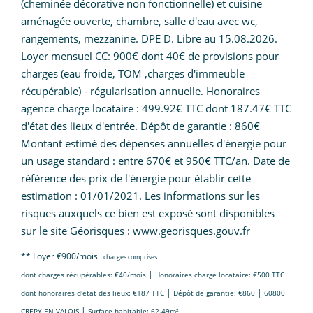
(cheminée décorative non fonctionnelle) et cuisine
aménagée ouverte, chambre, salle d'eau avec wc,
rangements, mezzanine. DPE D. Libre au 15.08.2026.
Loyer mensuel CC: 900€ dont 40€ de provisions pour
charges (eau froide, TOM ,charges d'immeuble
récupérable) - régularisation annuelle. Honoraires
agence charge locataire : 499.92€ TTC dont 187.47€ TTC
d'état des lieux d'entrée. Dépôt de garantie : 860€
Montant estimé des dépenses annuelles d'énergie pour
un usage standard : entre 670€ et 950€ TTC/an. Date de
référence des prix de l'énergie pour établir cette
estimation : 01/01/2021. Les informations sur les
risques auxquels ce bien est exposé sont disponibles
sur le site Géorisques : www.georisques.gouv.fr
**
Loyer €900/mois
charges comprises
|
dont charges récupérables: €40/mois
Honoraires charge locataire: €500 TTC
|
|
dont honoraires d'état des lieux: €187 TTC
Dépôt de garantie: €860
60800
|
CREPY EN VALOIS
Surface habitable: 62.49m²