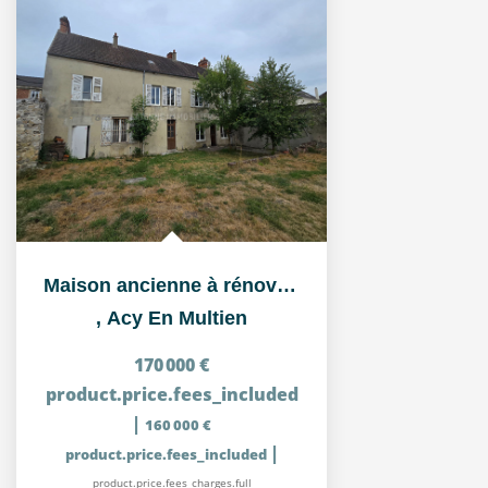
Maison ancienne à rénover à Acy-en-Multien (60620) - Grand...
,
Acy En Multien
170 000 €
product.price.fees_included
|
160 000 €
|
product.price.fees_included
product.price.fees_charges.full