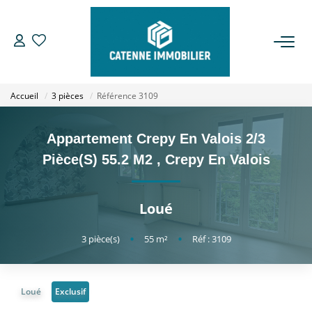
ACHETER
Accueil
3 pièces
Référence 3109
LOUER
Appartement Crepy En Valois 2/3
ESTIMER
Pièce(s) 55.2 M2
,
Crepy En Valois
GESTION
Loué
NOTRE AGENCE
3
pièce(s)
•
55
m²
•
Réf : 3109
Qui Sommes Nous
Loué
Exclusif
Notre Équipe