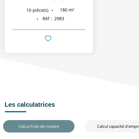
180
m²
10
pièce(s)
Réf :
2983
Les calculatrices
Calcul Frais de notaire
Calcul capacité d'emp