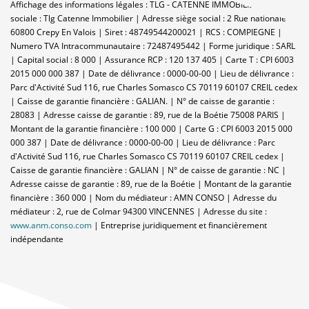
Affichage des informations légales : TLG - CATENNE IMMOBILIER | Raison
sociale : Tlg Catenne Immobilier | Adresse siège social : 2 Rue nationale -
60800 Crepy En Valois | Siret : 48749544200021 | RCS : COMPIEGNE |
Numero TVA Intracommunautaire : 72487495442 | Forme juridique : SARL
| Capital social : 8 000 | Assurance RCP : 120 137 405 |
Carte T : CPI 6003
2015 000 000 387 | Date de délivrance : 0000-00-00 | Lieu de délivrance :
Parc d'Activité Sud 116, rue Charles Somasco CS 70119 60107 CREIL cedex
| Caisse de garantie financière : GALIAN. | N° de caisse de garantie :
28083 | Adresse caisse de garantie : 89, rue de la Boétie 75008 PARIS |
Montant de la garantie financière : 100 000 | Carte G : CPI 6003 2015 000
000 387 | Date de délivrance : 0000-00-00 | Lieu de délivrance : Parc
d'Activité Sud 116, rue Charles Somasco CS 70119 60107 CREIL cedex |
Caisse de garantie financière : GALIAN | N° de caisse de garantie : NC |
Adresse caisse de garantie : 89, rue de la Boétie | Montant de la garantie
financière : 360 000 | Nom du médiateur : AMN CONSO | Adresse du
médiateur : 2, rue de Colmar 94300 VINCENNES | Adresse du site :
www.anm.conso.com
|
Entreprise juridiquement et financièrement
indépendante