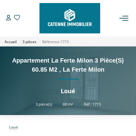
ACHETER
Accueil
3 pièces
Référence 1715
LOUER
Appartement La Ferte Milon 3 Pièce(s)
ESTIMER
60.85 M2
,
La Ferte Milon
GESTION
Loué
NOTRE AGENCE
3
pièce(s)
•
60
m²
•
Réf : 1715
Qui Sommes Nous
Loué
Notre Équipe