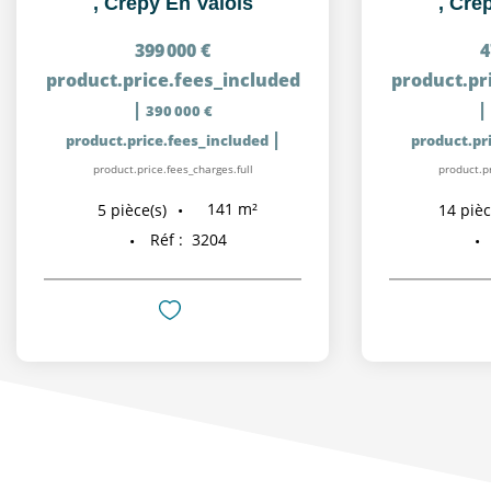
,
Crepy En Valois
,
Crep
399 000 €
4
product.price.fees_included
product.pr
|
|
390 000 €
|
product.price.fees_included
product.pr
product.price.fees_charges.full
product.pr
141
m²
5
pièce(s)
14
pièc
Réf :
3204