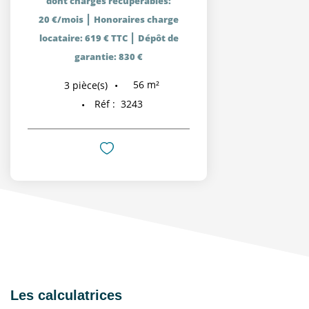
dont charges récupérables:
|
20 €/mois
Honoraires charge
|
locataire: 619 € TTC
Dépôt de
garantie: 830 €
56
m²
3
pièce(s)
Réf :
3243
Les calculatrices