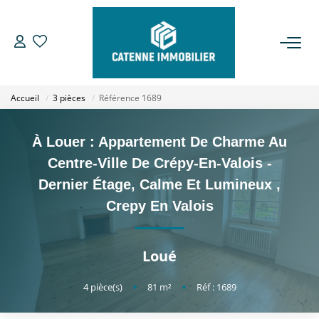
ACHETER
Accueil
3 pièces
Référence 1689
LOUER
À Louer : Appartement De Charme Au
ESTIMER
Centre-Ville De Crépy-En-Valois -
Dernier Étage, Calme Et Lumineux
,
GESTION
Crepy En Valois
NOTRE AGENCE
Loué
Qui Sommes Nous
4
pièce(s)
•
81
m²
•
Réf : 1689
Notre Équipe