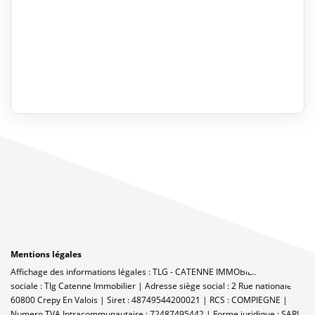
Mentions légales
Affichage des informations légales : TLG - CATENNE IMMOBILIER | Raison
sociale : Tlg Catenne Immobilier | Adresse siège social : 2 Rue nationale -
60800 Crepy En Valois | Siret : 48749544200021 | RCS : COMPIEGNE |
Numero TVA Intracommunautaire : 72487495442 | Forme juridique : SARL