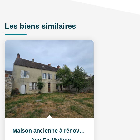
Les biens similaires
Maison ancienne à rénover à Acy-en-Multien (60620) - Grand...
,
Acy En Multien