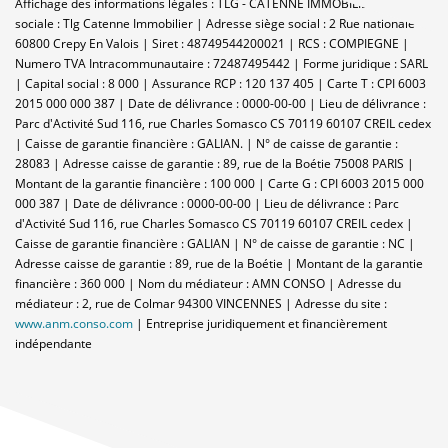
Affichage des informations légales : TLG - CATENNE IMMOBILIER | Raison
sociale : Tlg Catenne Immobilier | Adresse siège social : 2 Rue nationale -
60800 Crepy En Valois | Siret : 48749544200021 | RCS : COMPIEGNE |
Numero TVA Intracommunautaire : 72487495442 | Forme juridique : SARL
| Capital social : 8 000 | Assurance RCP : 120 137 405 |
Carte T : CPI 6003
2015 000 000 387 | Date de délivrance : 0000-00-00 | Lieu de délivrance :
Parc d'Activité Sud 116, rue Charles Somasco CS 70119 60107 CREIL cedex
| Caisse de garantie financière : GALIAN. | N° de caisse de garantie :
28083 | Adresse caisse de garantie : 89, rue de la Boétie 75008 PARIS |
Montant de la garantie financière : 100 000 | Carte G : CPI 6003 2015 000
000 387 | Date de délivrance : 0000-00-00 | Lieu de délivrance : Parc
d'Activité Sud 116, rue Charles Somasco CS 70119 60107 CREIL cedex |
Caisse de garantie financière : GALIAN | N° de caisse de garantie : NC |
Adresse caisse de garantie : 89, rue de la Boétie | Montant de la garantie
financière : 360 000 | Nom du médiateur : AMN CONSO | Adresse du
médiateur : 2, rue de Colmar 94300 VINCENNES | Adresse du site :
www.anm.conso.com
|
Entreprise juridiquement et financièrement
indépendante