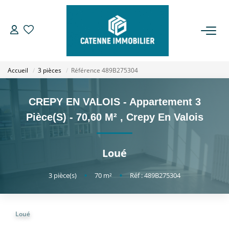
ACHETER
Accueil
3 pièces
Référence 489B275304
LOUER
CREPY EN VALOIS - Appartement 3
ESTIMER
Pièce(s) - 70,60 M²
,
Crepy En Valois
GESTION
Loué
NOTRE AGENCE
3
pièce(s)
•
70
m²
•
Réf : 489B275304
Qui Sommes Nous
Loué
Notre Équipe