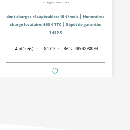
charges comprises
|
dont charges récupérables: 15 €/mois
Honoraires
|
charge locataire: 668 € TTC
Dépôt de garantie:
1 450 €
84
m²
Réf :
489B290094
4
pièce(s)