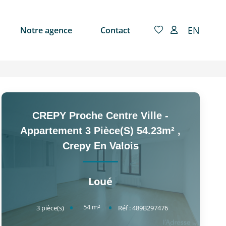
EN
Notre agence
Contact
CREPY Proche Centre Ville -
Appartement 3 Pièce(s) 54.23m²
,
Crepy En Valois
Loué
54
m²
3
pièce(s)
Réf :
489B297476