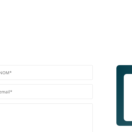
NOM*
email*