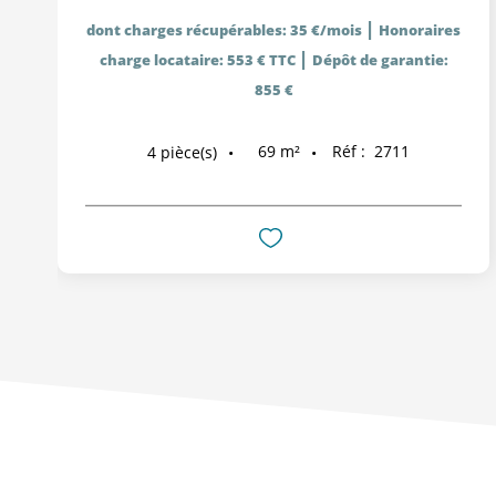
|
dont charges récupérables: 35 €/mois
Honoraires
|
charge locataire: 553 € TTC
Dépôt de garantie:
855 €
69
m²
Réf :
2711
4
pièce(s)