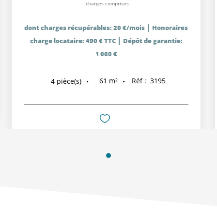
charges comprises
|
dont charges récupérables: 20 €/mois
Honoraires
|
charge locataire: 490 € TTC
Dépôt de garantie:
1 060 €
61
m²
Réf :
3195
4
pièce(s)