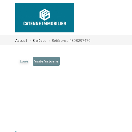
Accueil
3 pièces
Référence 489B297476
Loué
Visite Virtuelle