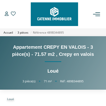
ACHETER
Accueil
3 pièces
Référence 489B344895
LOUER
Appartement CREPY EN VALOIS - 3
ESTIMER
pièce(s) - 71.57 m2
,
Crepy en valois
GESTION
Loué
NOTRE AGENCE
3
pièce(s)
•
71
m²
•
Réf : 489B344895
Qui Sommes Nous
Notre Équipe
Loué
Nous Rejoindre