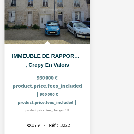
IMMEUBLE DE RAPPORT situé entre CREPY EN VALOIS et SENLIS
,
Crepy En Valois
930 000 €
product.price.fees_included
|
900 000 €
|
product.price.fees_included
product.price.fees_charges.full
Réf :
3222
384
m²