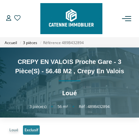
ACHETER
Accueil
3 pièces
Référence 489B432894
LOUER
CREPY EN VALOIS Proche Gare - 3
ESTIMER
Pièce(s) - 56.48 M2
,
Crepy En Valois
GESTION
Loué
NOTRE AGENCE
3
pièce(s)
•
56
m²
•
Réf : 489B432894
Qui Sommes Nous
Loué
Exclusif
Notre Équipe