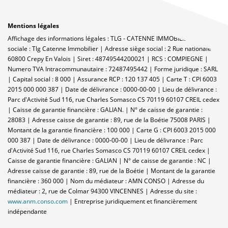
Mentions légales
Affichage des informations légales : TLG - CATENNE IMMOBILIER | Raison
sociale : Tlg Catenne Immobilier | Adresse siège social : 2 Rue nationale -
60800 Crepy En Valois | Siret : 48749544200021 | RCS : COMPIEGNE |
Numero TVA Intracommunautaire : 72487495442 | Forme juridique : SARL
| Capital social : 8 000 | Assurance RCP : 120 137 405 |
Carte T : CPI 6003
2015 000 000 387 | Date de délivrance : 0000-00-00 | Lieu de délivrance :
Parc d'Activité Sud 116, rue Charles Somasco CS 70119 60107 CREIL cedex
| Caisse de garantie financière : GALIAN. | N° de caisse de garantie :
28083 | Adresse caisse de garantie : 89, rue de la Boétie 75008 PARIS |
Montant de la garantie financière : 100 000 | Carte G : CPI 6003 2015 000
000 387 | Date de délivrance : 0000-00-00 | Lieu de délivrance : Parc
d'Activité Sud 116, rue Charles Somasco CS 70119 60107 CREIL cedex |
Caisse de garantie financière : GALIAN | N° de caisse de garantie : NC |
Adresse caisse de garantie : 89, rue de la Boétie | Montant de la garantie
financière : 360 000 | Nom du médiateur : AMN CONSO | Adresse du
médiateur : 2, rue de Colmar 94300 VINCENNES | Adresse du site :
www.anm.conso.com
|
Entreprise juridiquement et financièrement
indépendante