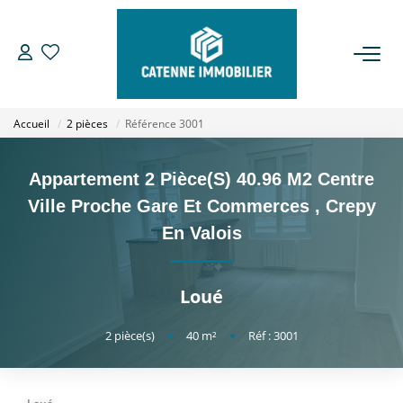
ACHETER
Accueil
2 pièces
Référence 3001
LOUER
Appartement 2 Pièce(s) 40.96 M2 Centre
ESTIMER
Ville Proche Gare Et Commerces
,
Crepy
En Valois
GESTION
Loué
NOTRE AGENCE
2
pièce(s)
•
40
m²
•
Réf : 3001
Qui Sommes Nous
Notre Équipe