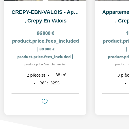
CREPY-EBN-VALOIS - Appartement 2 pièce(s) 38.28 m2
,
Crepy En Valois
,
Crep
96 000 €
1
product.price.fees_included
product.pr
|
|
89 000 €
|
product.price.fees_included
product.pr
product.price.fees_charges.full
product.pr
38
m²
2
pièce(s)
3
pièc
Réf :
3255