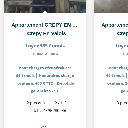
Appartement CREPY EN VALOIS - 2 pièce(s) 36.85 m²
,
Crepy En Valois
,
Crep
Loyer 585 €/mois
Loyer
charges comprises
cha
dont charges récupérables:
dont char
|
64 €/mois
Honoraires charge
40 €/mois
|
locataire: 405 € TTC
Dépôt de
locataire: 
garantie: 521 €
gar
37
m²
2
pièce(s)
3
pièc
Réf :
489B280946