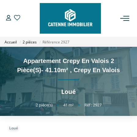
ACHETER
Accueil
2 pièces
Référence 2927
LOUER
Appartement Crepy En Valois 2
ESTIMER
Pièce(s)- 41.10m²
,
Crepy En Valois
GESTION
Loué
NOTRE AGENCE
2
pièce(s)
•
41
m²
•
Réf : 2927
Qui Sommes Nous
Loué
Notre Équipe