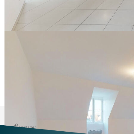
pièces de 52.73 m² très lumineux comprenant :
Une entrée sur un vaste séjour, une cuisine aménagée
et équipée ouverte, une salle d'eau et une chambre avec
placard aménageable en dressing . Balcon.
Un box
Libre de suite.
Loyer mensuel: 735 € cc dont 100 € de provisions pour
charges - régularisation annuelle
Honoraires de location, visites, constitution du dossier
locataire, rédaction du bail : 580.03€ TTC dont
honoraires d'état des lieux : 158.19 € TTC.
Dépôt de garantie : 635 €.
Nos honoraires
Nous contacter
Imprimer
Partager
Calculer mon budget