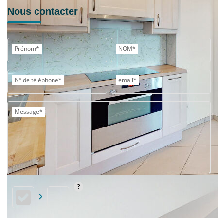
Nous contacter
Prénom*
NOM*
N° de téléphone*
email*
Message*