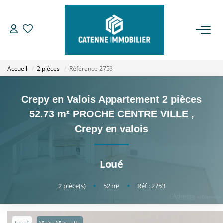
ACHETER
Accueil
2 pièces
Référence 2753
LOUER
Crepy en Valois Appartement 2 pièces
ESTIMER
52.73 m² PROCHE CENTRE VILLE
,
Crepy en valois
GESTION
Loué
NOTRE AGENCE
2
pièce(s)
•
52
m²
•
Réf : 2753
Qui Sommes Nous
Notre Équipe
Nous Rejoindre