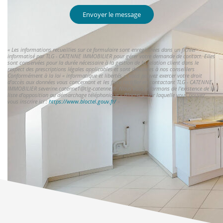
Envoyer le message
« Les informations recueillies sur ce formulaire sont enregistrées dans un fichier
informatisé par TLG - CATENNE IMMOBILIER pour gérer votre demande de contact. Elles
sont conservées pour la durée nécessaire à la gestion de la relation client dans le
respect des prescriptions légales applicables et sont destinées à nos conseillers
Conformément à la loi « informatique et libertés », vous pouvez exercer votre droit
d'accès aux données vous concernant et les faire rectifier en contactant TLG - CATENNE
IMMOBILIER severine.catenne1@tlg-catenne.fr. Nous vous informons de l'existence de la
liste d'opposition au démarchage téléphonique « Bloctel », sur laquelle vous pouvez
vous inscrire ici :
https://www.bloctel.gouv.fr/
»