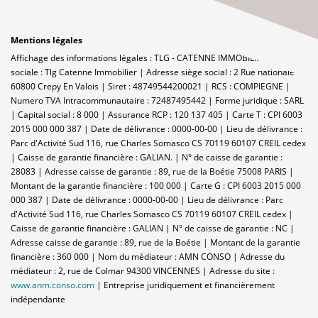
Mentions légales
Affichage des informations légales : TLG - CATENNE IMMOBILIER | Raison
sociale : Tlg Catenne Immobilier | Adresse siège social : 2 Rue nationale -
60800 Crepy En Valois | Siret : 48749544200021 | RCS : COMPIEGNE |
Numero TVA Intracommunautaire : 72487495442 | Forme juridique : SARL
| Capital social : 8 000 | Assurance RCP : 120 137 405 |
Carte T : CPI 6003
2015 000 000 387 | Date de délivrance : 0000-00-00 | Lieu de délivrance :
Parc d'Activité Sud 116, rue Charles Somasco CS 70119 60107 CREIL cedex
| Caisse de garantie financière : GALIAN. | N° de caisse de garantie :
28083 | Adresse caisse de garantie : 89, rue de la Boétie 75008 PARIS |
Montant de la garantie financière : 100 000 | Carte G : CPI 6003 2015 000
000 387 | Date de délivrance : 0000-00-00 | Lieu de délivrance : Parc
d'Activité Sud 116, rue Charles Somasco CS 70119 60107 CREIL cedex |
Caisse de garantie financière : GALIAN | N° de caisse de garantie : NC |
Adresse caisse de garantie : 89, rue de la Boétie | Montant de la garantie
financière : 360 000 | Nom du médiateur : AMN CONSO | Adresse du
médiateur : 2, rue de Colmar 94300 VINCENNES | Adresse du site :
www.anm.conso.com
|
Entreprise juridiquement et financièrement
indépendante