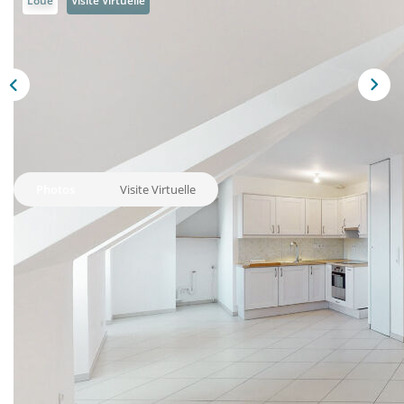
Loué
Visite Virtuelle
CONTACT
EN
Photos
Visite Virtuelle
Description
Réf : 2753
A LOUER,
Dans une résidence sécurisée avec ascenseur ce beau 2