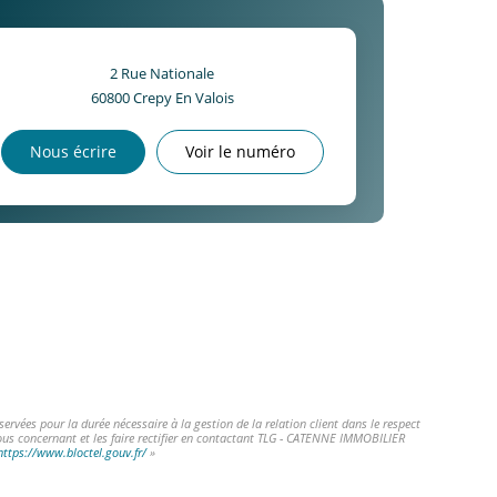
2 Rue Nationale
60800
Crepy En Valois
Nous écrire
Voir le numéro
vées pour la durée nécessaire à la gestion de la relation client dans le respect
vous concernant et les faire rectifier en contactant TLG - CATENNE IMMOBILIER
https://www.bloctel.gouv.fr/
»