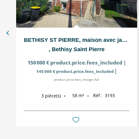
BETHISY ST PIERRE, maison avec jardin
,
Bethisy Saint Pierre
150 000 €
product.price.fees_included
|
|
145 000 €
product.price.fees_included
product.price.fees_charges.full
58
m²
Réf :
3193
3
pièce(s)