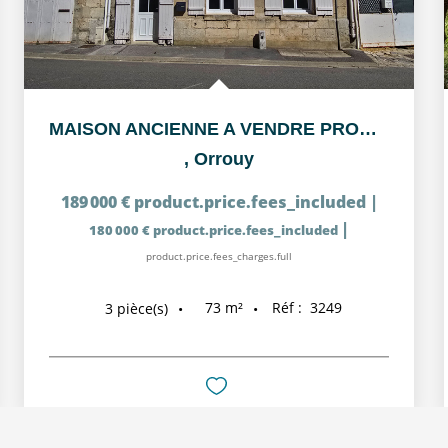
MAISON ANCIENNE A VENDRE PROCHE CREPY-EN-VALOIS - IDEAL...
,
Orrouy
189 000 €
product.price.fees_included
|
|
180 000 €
product.price.fees_included
product.price.fees_charges.full
73
m²
Réf :
3249
3
pièce(s)