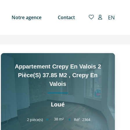
EN
Notre agence
Contact
Appartement Crepy En Valois 2
Pièce(s) 37.85 M2
,
Crepy En
Valois
Loué
38
m²
2
pièce(s)
Réf :
2364