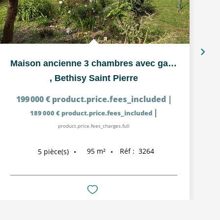
Maison ancienne 3 chambres avec garage et terrain clos à...
,
Bethisy Saint Pierre
199 000 €
product.price.fees_included
|
|
189 000 €
product.price.fees_included
product.price.fees_charges.full
95
m²
Réf :
3264
5
pièce(s)