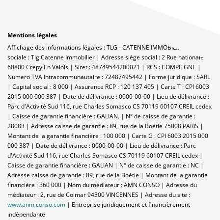
Mentions légales
Affichage des informations légales : TLG - CATENNE IMMOBILIER | Raison
sociale : Tlg Catenne Immobilier | Adresse siège social : 2 Rue nationale -
60800 Crepy En Valois | Siret : 48749544200021 | RCS : COMPIEGNE |
Numero TVA Intracommunautaire : 72487495442 | Forme juridique : SARL
| Capital social : 8 000 | Assurance RCP : 120 137 405 |
Carte T : CPI 6003
2015 000 000 387 | Date de délivrance : 0000-00-00 | Lieu de délivrance :
Parc d'Activité Sud 116, rue Charles Somasco CS 70119 60107 CREIL cedex
| Caisse de garantie financière : GALIAN. | N° de caisse de garantie :
28083 | Adresse caisse de garantie : 89, rue de la Boétie 75008 PARIS |
Montant de la garantie financière : 100 000 | Carte G : CPI 6003 2015 000
000 387 | Date de délivrance : 0000-00-00 | Lieu de délivrance : Parc
d'Activité Sud 116, rue Charles Somasco CS 70119 60107 CREIL cedex |
Caisse de garantie financière : GALIAN | N° de caisse de garantie : NC |
Adresse caisse de garantie : 89, rue de la Boétie | Montant de la garantie
financière : 360 000 | Nom du médiateur : AMN CONSO | Adresse du
médiateur : 2, rue de Colmar 94300 VINCENNES | Adresse du site :
www.anm.conso.com
|
Entreprise juridiquement et financièrement
indépendante