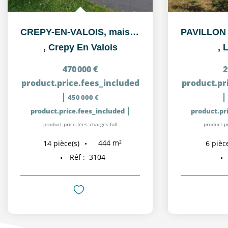
CREPY-EN-VALOIS, maison de Maître située près de la gare et...
,
Crepy En Valois
,
L
470 000 €
2
product.price.fees_included
product.pr
|
|
450 000 €
|
product.price.fees_included
product.pr
product.price.fees_charges.full
product.pr
444
m²
14
pièce(s)
6
pièce
Réf :
3104