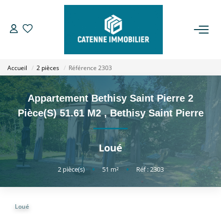
ACHETER
Accueil
2 pièces
Référence 2303
LOUER
Appartement Bethisy Saint Pierre 2
ESTIMER
Pièce(s) 51.61 M2
,
Bethisy Saint Pierre
GESTION
Loué
NOTRE AGENCE
2
pièce(s)
•
51
m²
•
Réf : 2303
Qui Sommes Nous
Loué
Notre Équipe