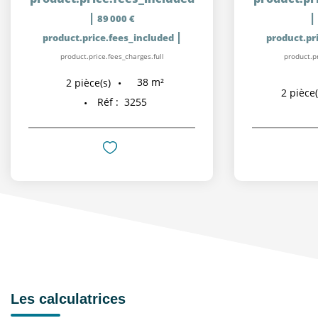
|
|
89 000 €
|
product.price.fees_included
product.pr
product.price.fees_charges.full
product.pr
38
m²
2
pièce(s)
2
pièce(
Réf :
3255
Les calculatrices