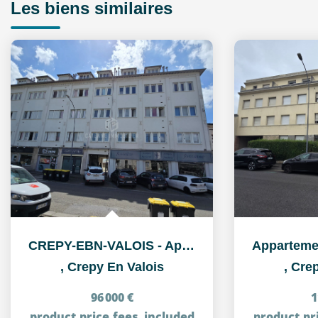
Les biens similaires
CREPY-EBN-VALOIS - Appartement 2 pièce(s) 38.28 m2
,
Crepy En Valois
,
Crep
96 000 €
1
product.price.fees_included
product.pr