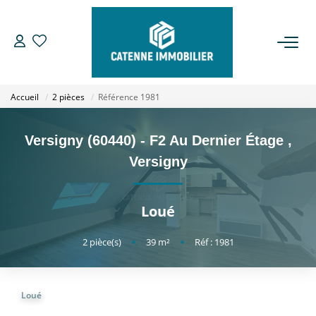
ACHETER
Accueil
2 pièces
Référence 1981
LOUER
Versigny (60440) - F2 Au Dernier Étage
,
ESTIMER
Versigny
GESTION
Loué
NOTRE AGENCE
2
pièce(s)
•
39
m²
•
Réf : 1981
Qui Sommes Nous
Loué
Notre Équipe