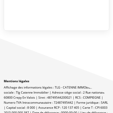
Mentions légales
Affichage des informations légales : TLG - CATENNE IMMOBILIER | Raison
sociale : Tlg Catenne Immobilier | Adresse siège social : 2 Rue nationale -
60800 Crepy En Valois | Siret : 48749544200021 | RCS : COMPIEGNE |
Numero TVA Intracommunautaire : 72487495442 | Forme juridique : SARL
| Capital social : 8 000 | Assurance RCP : 120 137 405 |
Carte T : CPI 6003
2015 000 000 387 | Date de délivrance : 0000-00-00 | Lieu de délivrance :