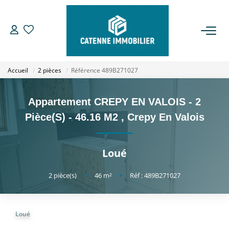
ACHETER
Accueil
2 pièces
Référence 489B271027
LOUER
Appartement CREPY EN VALOIS - 2
ESTIMER
Pièce(s) - 46.16 M2
,
Crepy En Valois
GESTION
Loué
NOTRE AGENCE
2
pièce(s)
•
46
m²
•
Réf : 489B271027
Qui Sommes Nous
Loué
Notre Équipe