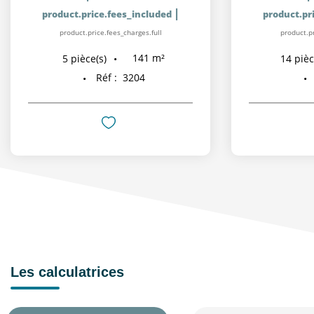
|
product.price.fees_included
product.pr
product.price.fees_charges.full
product.pr
141
m²
5
pièce(s)
14
pièc
Réf :
3204
Les calculatrices