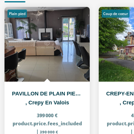
Plain pied
Coup de coeur
PAVILLON DE PLAIN PIED RECENT, SITUE SUR L'AXE...
,
Crepy En Valois
,
Crep
399 000 €
4
product.price.fees_included
product.pr
|
|
390 000 €