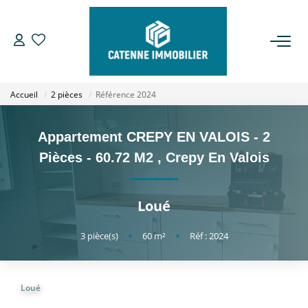
ACHETER
Accueil
2 pièces
Référence 2024
LOUER
Appartement CREPY EN VALOIS - 2
ESTIMER
Pièces - 60.72 M2
,
Crepy En Valois
GESTION
Loué
NOTRE AGENCE
3
pièce(s)
•
60
m²
•
Réf : 2024
Qui Sommes Nous
Loué
Notre Équipe