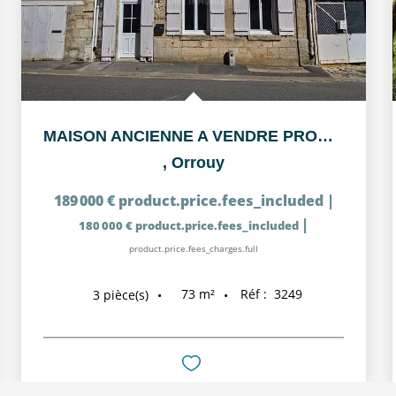
MAISON ANCIENNE A VENDRE PROCHE CREPY-EN-VALOIS - IDEAL...
,
Orrouy
189 000 €
product.price.fees_included
|
|
180 000 €
product.price.fees_included
product.price.fees_charges.full
73
m²
Réf :
3249
3
pièce(s)