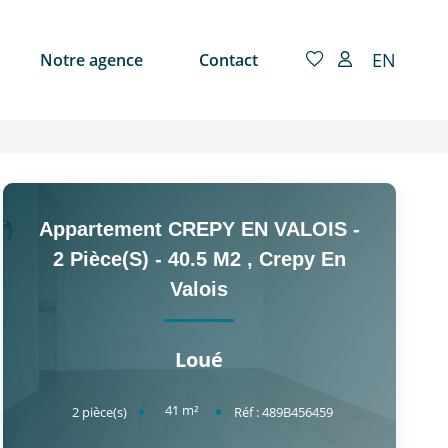
EN
Notre agence
Contact
Appartement CREPY EN VALOIS -
2 Pièce(s) - 40.5 M2
,
Crepy En
Valois
Loué
41
m²
2
pièce(s)
Réf :
489B456459