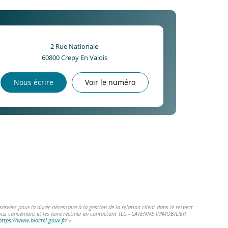
2 Rue Nationale
60800
Crepy En Valois
Nous écrire
Voir le numéro
vées pour la durée nécessaire à la gestion de la relation client dans le respect
vous concernant et les faire rectifier en contactant TLG - CATENNE IMMOBILIER
https://www.bloctel.gouv.fr/
»