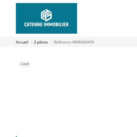
Accueil
2 pièces
Référence 489B456459
Loué