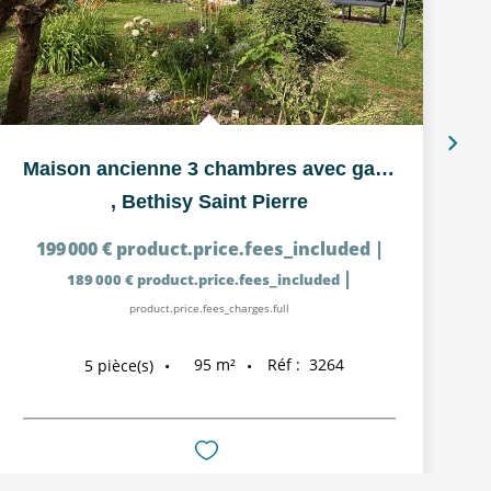
Maison ancienne 3 chambres avec garage et terrain clos à...
,
Bethisy Saint Pierre
199 000 €
product.price.fees_included
|
|
189 000 €
product.price.fees_included
product.price.fees_charges.full
95
m²
Réf :
3264
5
pièce(s)