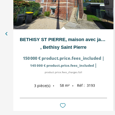
BETHISY ST PIERRE, maison avec jardin
,
Bethisy Saint Pierre
150 000 €
product.price.fees_included
|
|
145 000 €
product.price.fees_included
product.price.fees_charges.full
58
m²
Réf :
3193
3
pièce(s)