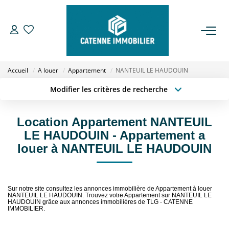
ACHETER
Accueil
A louer
Appartement
NANTEUIL LE HAUDOUIN
LOUER
Modifier les critères de recherche
Type de transaction
Localisation
Acheter
Localisation
ESTIMER
Location Appartement NANTEUIL
Type de bien
Sélectionnez...
Surface min
LE HAUDOUIN - Appartement a
GESTION
louer à NANTEUIL LE HAUDOUIN
Budget max
Plus de critères
NOTRE AGENCE
Créer une alerte
Sur notre site consultez les annonces immobilière de Appartement à louer
NANTEUIL LE HAUDOUIN. Trouvez votre Appartement sur NANTEUIL LE
Qui Sommes Nous
HAUDOUIN grâce aux annonces immobilières de TLG - CATENNE
IMMOBILIER.
Notre Équipe