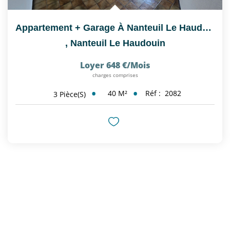
Appartement + Garage À Nanteuil Le Haudouin (60440)
,
Nanteuil Le Haudouin
Loyer 648 €/mois
charges comprises
40
M²
Réf :
2082
3
Pièce(s)