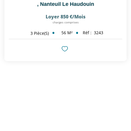
,
Nanteuil Le Haudouin
Loyer 850 €/mois
charges comprises
56
M²
Réf :
3243
3
Pièce(s)