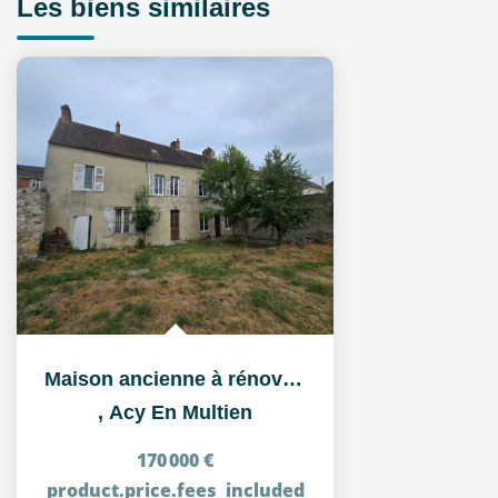
Les biens similaires
Maison ancienne à rénover à Acy-en-Multien (60620) - Grand...
,
Acy En Multien
170 000 €
product.price.fees_included