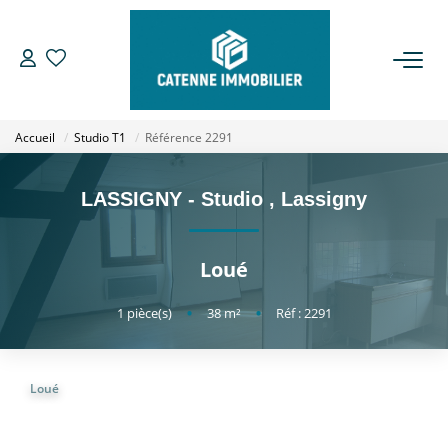
ACHETER
Accueil
Studio T1
Référence 2291
LOUER
LASSIGNY - Studio
,
Lassigny
ESTIMER
Loué
GESTION
1
pièce(s)
•
38
m²
•
Réf : 2291
NOTRE AGENCE
Qui Sommes Nous
Loué
Notre Équipe