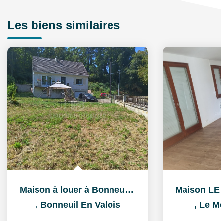
Les biens similaires
Maison à louer à Bonneuil-en-Valois (60123) - Pavillon 3...
,
Bonneuil En Valois
,
Le M