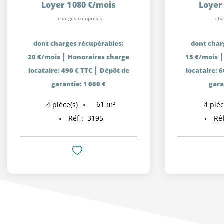
Loyer 1 080 €/mois
Loyer 
charges comprises
cha
dont charges récupérables:
dont char
|
20 €/mois
Honoraires charge
15 €/mois
|
locataire: 490 € TTC
Dépôt de
locataire: 
garantie: 1 060 €
gara
61
m²
4
pièce(s)
4
pièc
Réf :
3195
Réf