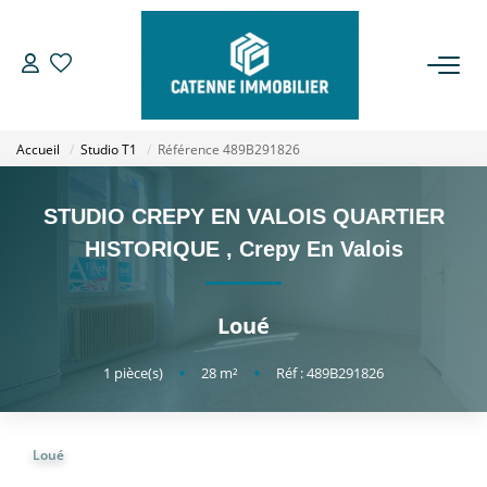
ACHETER
Accueil
Studio T1
Référence 489B291826
LOUER
STUDIO CREPY EN VALOIS QUARTIER
ESTIMER
HISTORIQUE
,
Crepy En Valois
GESTION
Loué
NOTRE AGENCE
1
pièce(s)
•
28
m²
•
Réf : 489B291826
Qui Sommes Nous
Loué
Notre Équipe