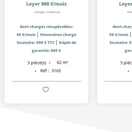
Loyer 900 €/mois
Loyer
charges comprises
cha
dont charges récupérables:
dont char
|
40 €/mois
Honoraires charge
50 €/mois
|
locataire: 500 € TTC
Dépôt de
locataire: 
garantie: 860 €
gar
62
m²
3
pièce(s)
3
pièc
Réf :
3165