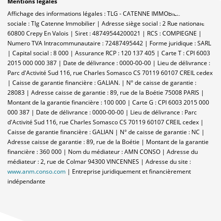
Mentions légales
Affichage des informations légales : TLG - CATENNE IMMOBILIER | Raison
sociale : Tlg Catenne Immobilier | Adresse siège social : 2 Rue nationale -
60800 Crepy En Valois | Siret : 48749544200021 | RCS : COMPIEGNE |
Numero TVA Intracommunautaire : 72487495442 | Forme juridique : SARL
| Capital social : 8 000 | Assurance RCP : 120 137 405 |
Carte T : CPI 6003
2015 000 000 387 | Date de délivrance : 0000-00-00 | Lieu de délivrance :
Parc d'Activité Sud 116, rue Charles Somasco CS 70119 60107 CREIL cedex
| Caisse de garantie financière : GALIAN. | N° de caisse de garantie :
28083 | Adresse caisse de garantie : 89, rue de la Boétie 75008 PARIS |
Montant de la garantie financière : 100 000 | Carte G : CPI 6003 2015 000
000 387 | Date de délivrance : 0000-00-00 | Lieu de délivrance : Parc
d'Activité Sud 116, rue Charles Somasco CS 70119 60107 CREIL cedex |
Caisse de garantie financière : GALIAN | N° de caisse de garantie : NC |
Adresse caisse de garantie : 89, rue de la Boétie | Montant de la garantie
financière : 360 000 | Nom du médiateur : AMN CONSO | Adresse du
médiateur : 2, rue de Colmar 94300 VINCENNES | Adresse du site :
www.anm.conso.com
|
Entreprise juridiquement et financièrement
indépendante