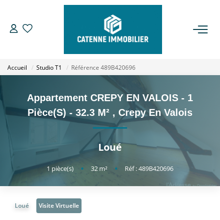
ACHETER
Accueil
Studio T1
Référence 489B420696
LOUER
Appartement CREPY EN VALOIS - 1
ESTIMER
Pièce(s) - 32.3 M²
,
Crepy En Valois
GESTION
Loué
NOTRE AGENCE
1
pièce(s)
•
32
m²
•
Réf : 489B420696
Qui Sommes Nous
Loué
Visite Virtuelle
Notre Équipe