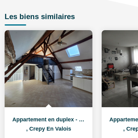
Les biens similaires
Appartement en duplex - Centre ville Crépy en Valois
,
Crepy En Valois
,
Crep