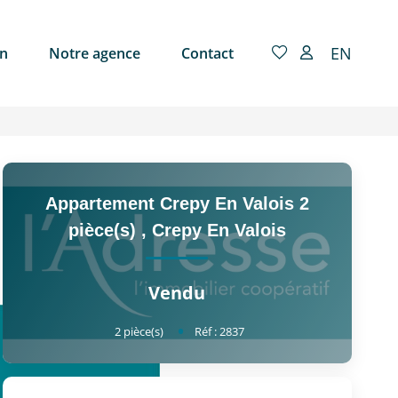
EN
on
Notre agence
Contact
Appartement Crepy En Valois 2
pièce(s)
,
Crepy En Valois
Vendu
2
pièce(s)
Réf :
2837