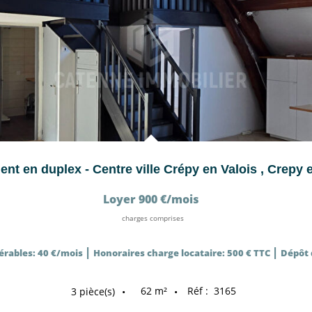
nt en duplex - Centre ville Crépy en Valois
,
Crepy e
Loyer 900 €/mois
charges comprises
|
|
érables: 40 €/mois
Honoraires charge locataire: 500 € TTC
Dépôt 
62
m²
Réf :
3165
3
pièce(s)