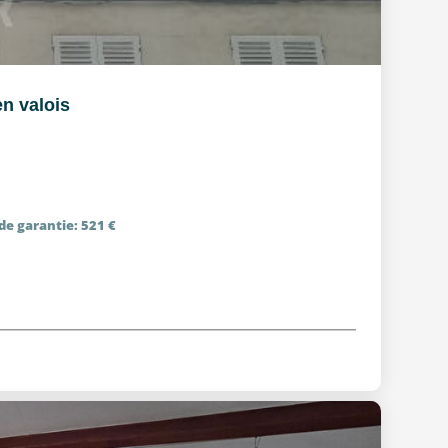
n valois
de garantie: 521 €