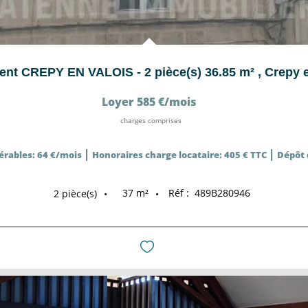
nt CREPY EN VALOIS - 2 pièce(s) 36.85 m²
,
Crepy e
Loyer 585 €/mois
charges comprises
|
|
érables: 64 €/mois
Honoraires charge locataire: 405 € TTC
Dépôt 
37
m²
Réf :
489B280946
2
pièce(s)