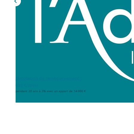
Simulation de remboursement :
699 €/mois
pendant 20 ans à 3% avec un apport de 14 000 €
Description
Réf : 2837