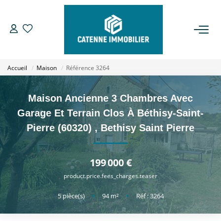
ACHETER
Accueil
Maison
Référence 3264
LOUER
Maison Ancienne 3 Chambres Avec
ESTIMER
Garage Et Terrain Clos À Béthisy-Saint-
Pierre (60320)
,
Bethisy Saint Pierre
GESTION
199 000 €
NOTRE AGENCE
product.price.fees_charges.teaser
Qui Sommes Nous
5
pièce(s)
•
94
m²
•
Réf : 3264
Notre Équipe