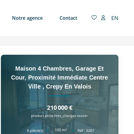
EN
Notre agence
Contact
Maison 4 Chambres, Garage Et
Cour, Proximité Immédiate Centre
Ville
,
Crepy En Valois
210 000 €
product.price.fees_charges.teaser
100
m²
6
pièce(s)
Réf :
3261