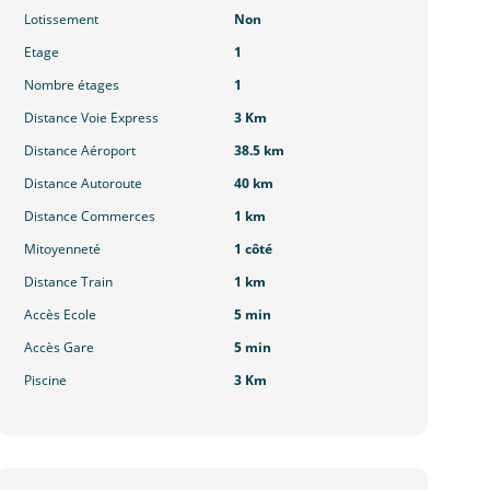
Lotissement
Non
Etage
1
Nombre étages
1
Distance Voie Express
3 Km
Distance Aéroport
38.5 km
Distance Autoroute
40 km
Distance Commerces
1 km
Mitoyenneté
1 côté
Distance Train
1 km
Accès Ecole
5 min
Accès Gare
5 min
Piscine
3 Km