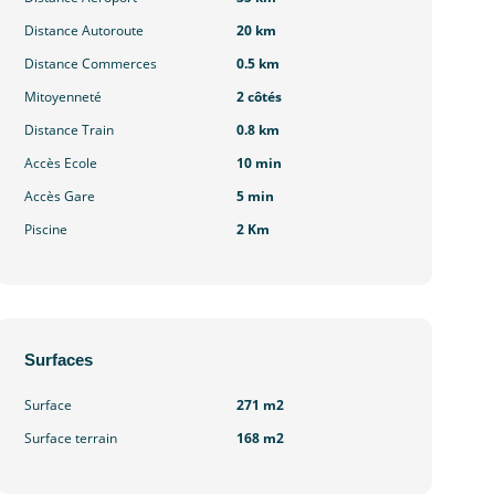
Distance Autoroute
20 km
Distance Commerces
0.5 km
Mitoyenneté
2 côtés
Distance Train
0.8 km
Accès Ecole
10 min
Accès Gare
5 min
Piscine
2 Km
Surfaces
Surface
271 m2
Surface terrain
168 m2