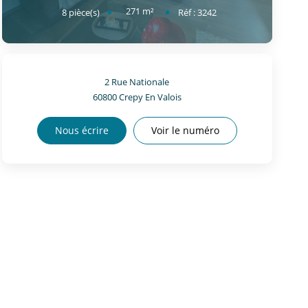
271
m²
8
pièce(s)
Réf :
3242
2 Rue Nationale
60800
Crepy En Valois
Nous écrire
Voir le numéro