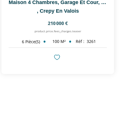
Maison 4 Chambres, Garage Et Cour, Proximité Immédiate...
,
Crepy En Valois
210 000 €
product.price.fees_charges.teaser
100
M²
Réf :
3261
6
Pièce(s)