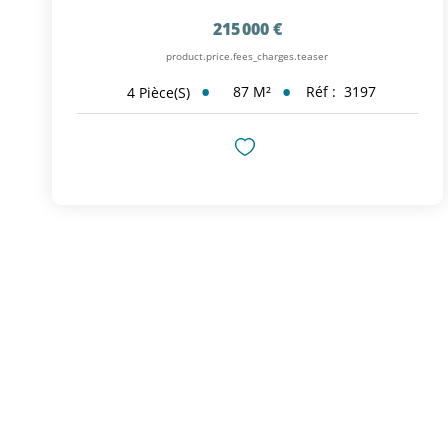
215 000 €
product.price.fees_charges.teaser
87
M²
Réf :
3197
4
Pièce(s)