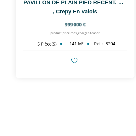
PAVILLON DE PLAIN PIED RECENT, SITUE SUR L'AXE...
,
Crepy En Valois
399 000 €
product.price.fees_charges.teaser
141
M²
Réf :
3204
5
Pièce(s)