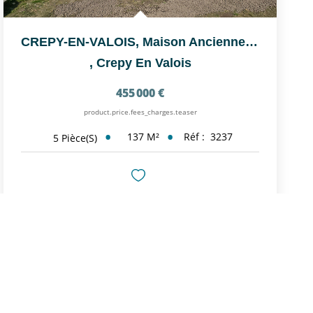
CREPY-EN-VALOIS, Maison Ancienne Rénovée Avec Jolie Vue Sur...
,
Crepy En Valois
455 000 €
product.price.fees_charges.teaser
137
M²
Réf :
3237
5
Pièce(s)