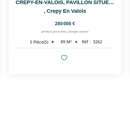
CREPY-EN-VALOIS, PAVILLON SITUE DANS UN QUARTIER CALME
,
Crepy En Valois
280 000 €
product.price.fees_charges.teaser
89
M²
Réf :
3262
5
Pièce(s)