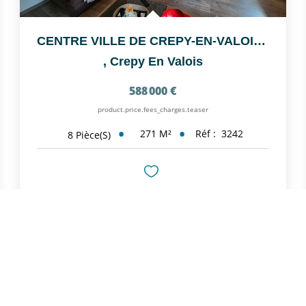
CENTRE VILLE DE CREPY-EN-VALOIS, POSEZ VOS VALISES DANS...
,
Crepy En Valois
588 000 €
product.price.fees_charges.teaser
271
M²
Réf :
3242
8
Pièce(s)