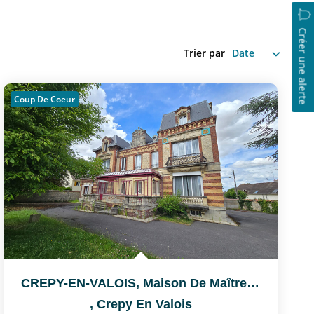
Créer une alerte
Trier par
Coup De Coeur
CREPY-EN-VALOIS, Maison De Maître Située Près De La Gare Et...
,
Crepy En Valois