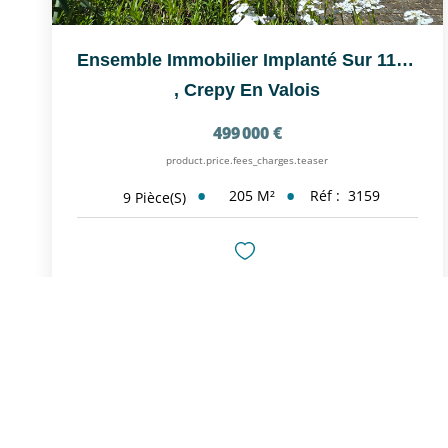
Ensemble Immobilier Implanté Sur 11215m² De Jardin Et Bois
,
Crepy En Valois
499 000 €
product.price.fees_charges.teaser
205
M²
Réf :
3159
9
Pièce(s)