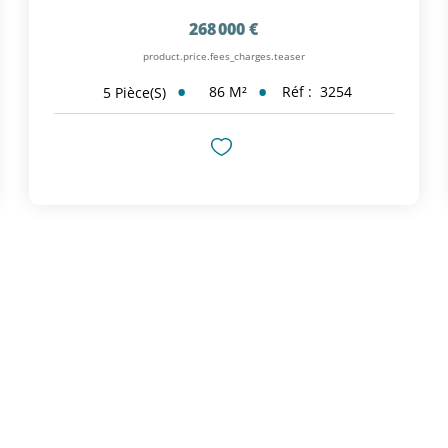
268 000 €
product.price.fees_charges.teaser
86
M²
Réf :
3254
5
Pièce(s)