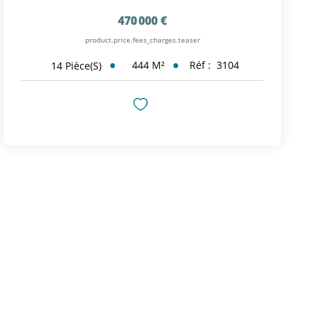
470 000 €
product.price.fees_charges.teaser
444
M²
Réf :
3104
14
Pièce(s)