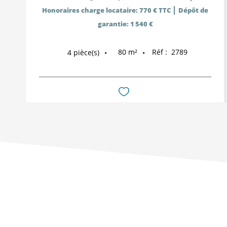
|
Honoraires charge locataire: 770 € TTC
Dépôt de
garantie: 1 540 €
80
m²
Réf :
2789
4
pièce(s)