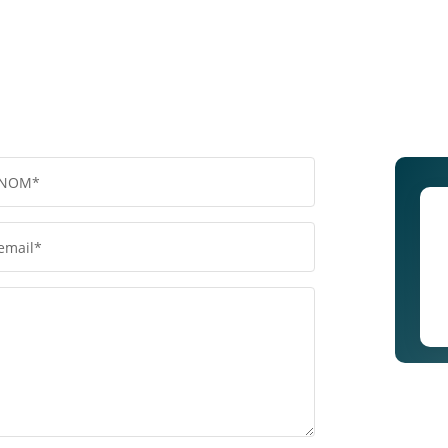
NOM*
email*