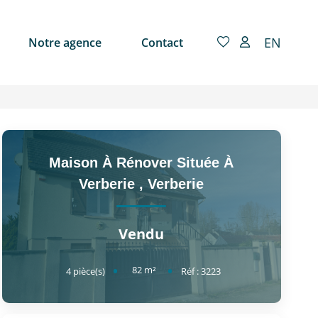
EN
Notre agence
Contact
Maison À Rénover Située À
Verberie
,
Verberie
Vendu
82
m²
4
pièce(s)
Réf :
3223