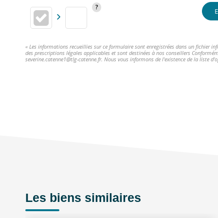
E
« Les informations recueillies sur ce formulaire sont enregistrées dans un fichier 
des prescriptions légales applicables et sont destinées à nos conseillers Conformém
severine.catenne1@tlg-catenne.fr. Nous vous informons de l'existence de la liste d'
Les biens similaires