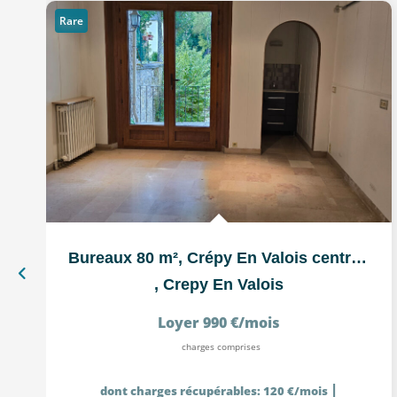
Rare
Bureaux 80 m², Crépy En Valois centre ville, proche parking
,
Crepy En Valois
Loyer 990 €/mois
charges comprises
|
dont charges récupérables: 120 €/mois