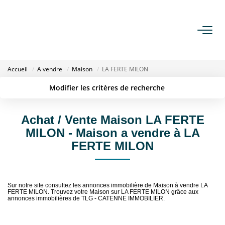
ACHETER
Accueil
A vendre
Maison
LA FERTE MILON
LOUER
Modifier les critères de recherche
Localisation
Type de transaction
Surface min
ESTIMER
Type de bien
Achat / Vente Maison LA FERTE
MILON - Maison a vendre à LA
Budget max
Plus de critères
GESTION
FERTE MILON
Créer une alerte
NOTRE AGENCE
Sur notre site consultez les annonces immobilière de Maison à vendre LA
Qui Sommes Nous
FERTE MILON. Trouvez votre Maison sur LA FERTE MILON grâce aux
annonces immobilières de TLG - CATENNE IMMOBILIER.
Notre Équipe
Nous Rejoindre