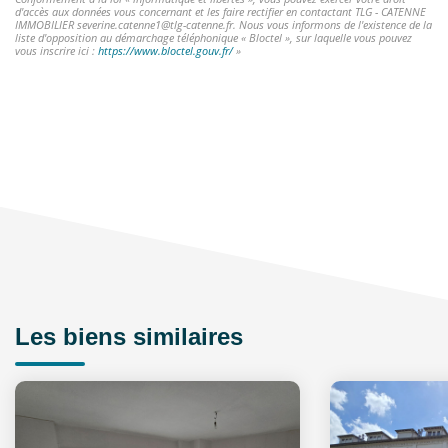
d'accès aux données vous concernant et les faire rectifier en contactant TLG - CATENNE
IMMOBILIER severine.catenne1@tlg-catenne.fr. Nous vous informons de l'existence de la
liste d'opposition au démarchage téléphonique « Bloctel », sur laquelle vous pouvez
vous inscrire ici :
https://www.bloctel.gouv.fr/
»
Les biens similaires