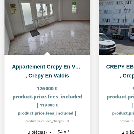
Appartement Crepy En Valois 3 pièce(s) 55.36 m2
,
Crepy En Valois
,
Crep
126 000 €
product.price.fees_included
product.pr
|
119 000 €
|
product.price.fees_included
product.pr
product.price.fees_charges.full
product.pr
54
m²
3
pièce(s)
2
pièc