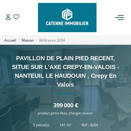
ACHETER
Accueil
Maison
Référence 3204
LOUER
PAVILLON DE PLAIN PIED RECENT,
ESTIMER
SITUE SUR L'AXE CREPY-EN-VALOIS -
NANTEUIL LE HAUDOUIN
,
Crepy En
GESTION
Valois
NOTRE AGENCE
399 000 €
Qui Sommes Nous
product.price.fees_charges.teaser
Notre Équipe
5
pièce(s)
•
141
m²
•
Réf : 3204