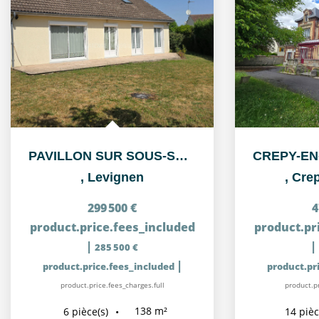
PAVILLON SUR SOUS-SOL TOTAL VIVABLE DE PLAIN PIED
,
Levignen
,
Crep
299 500 €
4
product.price.fees_included
product.pr
|
|
285 500 €
|
product.price.fees_included
product.pr
product.price.fees_charges.full
product.pr
138
m²
6
pièce(s)
14
pièc