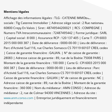
Mentions légales
Affichage des informations légales : TLG - CATENNE IMMOBILIER | Raison
sociale : Tlg Catenne Immobilier | Adresse siège social : 2 Rue nationale -
60800 Crepy En Valois | Siret : 48749544200021 | RCS : COMPIEGNE |
Numero TVA Intracommunautaire : 72487495442 | Forme juridique : SARL
| Capital social : 8 000 | Assurance RCP : 120 137 405 |
Carte T : CPI 6003
2015 000 000 387 | Date de délivrance : 0000-00-00 | Lieu de délivrance :
Parc d'Activité Sud 116, rue Charles Somasco CS 70119 60107 CREIL cedex
| Caisse de garantie financière : GALIAN. | N° de caisse de garantie :
28083 | Adresse caisse de garantie : 89, rue de la Boétie 75008 PARIS |
Montant de la garantie financière : 100 000 | Carte G : CPI 6003 2015 000
000 387 | Date de délivrance : 0000-00-00 | Lieu de délivrance : Parc
d'Activité Sud 116, rue Charles Somasco CS 70119 60107 CREIL cedex |
Caisse de garantie financière : GALIAN | N° de caisse de garantie : NC |
Adresse caisse de garantie : 89, rue de la Boétie | Montant de la garantie
financière : 360 000 | Nom du médiateur : AMN CONSO | Adresse du
médiateur : 2, rue de Colmar 94300 VINCENNES | Adresse du site :
www.anm.conso.com
|
Entreprise juridiquement et financièrement
indépendante