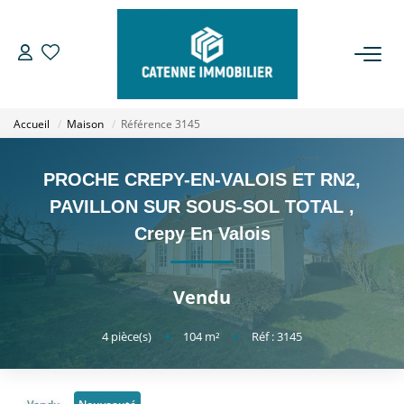
ACHETER
Accueil
Maison
Référence 3145
LOUER
PROCHE CREPY-EN-VALOIS ET RN2,
ESTIMER
PAVILLON SUR SOUS-SOL TOTAL
,
Crepy En Valois
GESTION
Vendu
NOTRE AGENCE
4
pièce(s)
•
104
m²
•
Réf : 3145
Qui Sommes Nous
Notre Équipe