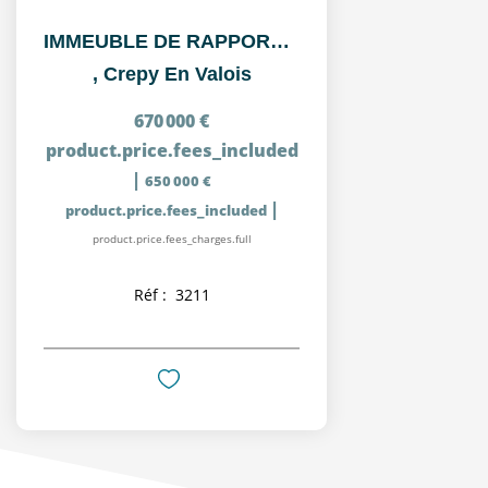
IMMEUBLE DE RAPPORT SITUE A CREPY-EN-VALOIS, PROCHE DES...
,
Crepy En Valois
670 000 €
product.price.fees_included
|
650 000 €
|
product.price.fees_included
product.price.fees_charges.full
Réf :
3211