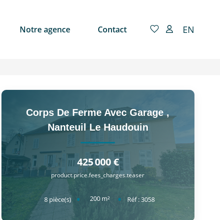
EN
Notre agence
Contact
Corps De Ferme Avec Garage
,
Nanteuil Le Haudouin
425 000 €
product.price.fees_charges.teaser
200
m²
8
pièce(s)
Réf :
3058