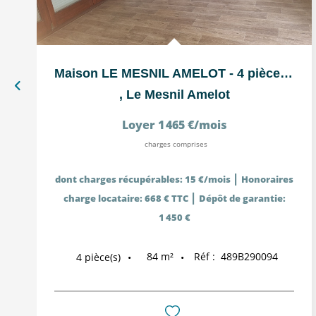
Maison LE MESNIL AMELOT - 4 pièce(s) - 83.55 m2
,
Le Mesnil Amelot
Loyer 1 465 €/mois
charges comprises
|
dont charges récupérables: 15 €/mois
Honoraires
|
charge locataire: 668 € TTC
Dépôt de garantie:
1 450 €
84
m²
Réf :
489B290094
4
pièce(s)