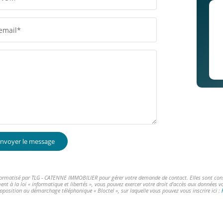
email*
nvoyer le message
informatisé par TLG - CATENNE IMMOBILIER pour gérer votre demande de contact. Elles sont conser
ent à la loi « informatique et libertés », vous pouvez exercer votre droit d'accès aux données 
opposition au démarchage téléphonique « Bloctel », sur laquelle vous pouvez vous inscrire ici :