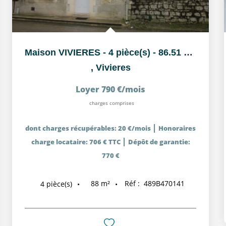
Maison VIVIERES - 4 pièce(s) - 86.51 m2
,
Vivieres
Loyer 790 €/mois
charges comprises
|
dont charges récupérables: 20 €/mois
Honoraires
|
charge locataire: 706 € TTC
Dépôt de garantie:
770 €
88
m²
Réf :
489B470141
4
pièce(s)