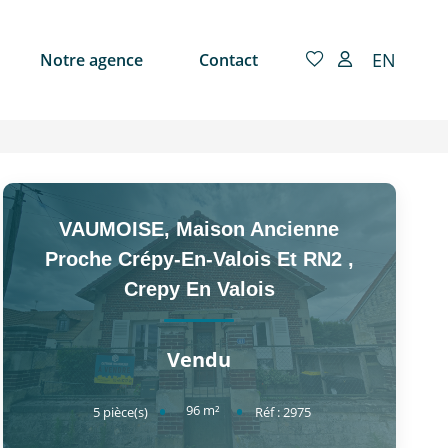
EN
Notre agence
Contact
VAUMOISE, Maison Ancienne
Proche Crépy-En-Valois Et RN2
,
Crepy En Valois
Vendu
96
m²
5
pièce(s)
Réf :
2975