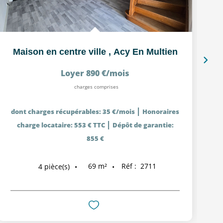
Maison en centre ville
,
Acy En Multien
Loyer 890 €/mois
charges comprises
|
dont charges récupérables: 35 €/mois
Honoraires
|
charge locataire: 553 € TTC
Dépôt de garantie:
855 €
69
m²
Réf :
2711
4
pièce(s)