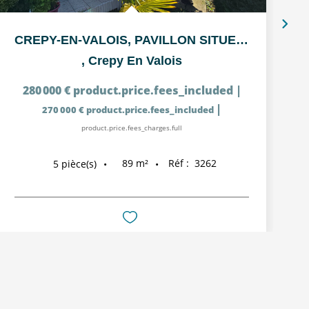
CREPY-EN-VALOIS, PAVILLON SITUE DANS UN QUARTIER CALME
,
Crepy En Valois
280 000 €
product.price.fees_included
|
|
270 000 €
product.price.fees_included
product.price.fees_charges.full
89
m²
Réf :
3262
5
pièce(s)