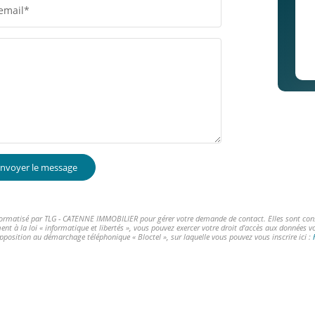
email*
nvoyer le message
informatisé par TLG - CATENNE IMMOBILIER pour gérer votre demande de contact. Elles sont conser
ent à la loi « informatique et libertés », vous pouvez exercer votre droit d'accès aux données 
opposition au démarchage téléphonique « Bloctel », sur laquelle vous pouvez vous inscrire ici :