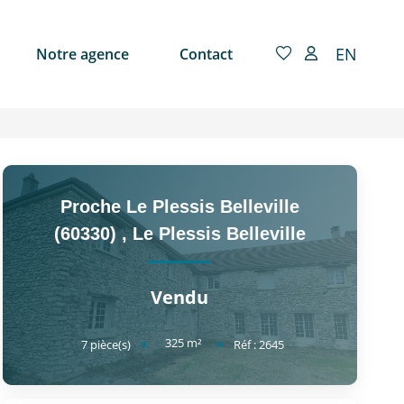
EN
Notre agence
Contact
Proche Le Plessis Belleville
(60330)
,
Le Plessis Belleville
Vendu
325
m²
7
pièce(s)
Réf :
2645