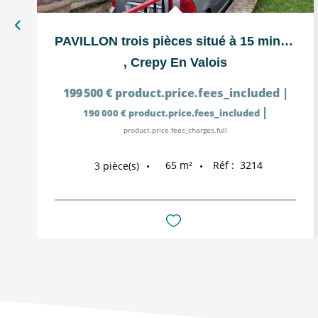
PAVILLON trois pièces situé à 15 minutes de CREPY-EN-VALOIS
,
Crepy En Valois
199 500 €
product.price.fees_included
|
|
190 000 €
product.price.fees_included
product.price.fees_charges.full
65
m²
Réf :
3214
3
pièce(s)