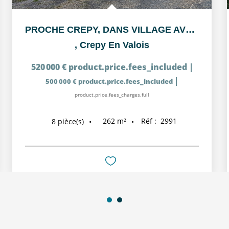
PROCHE CREPY, DANS VILLAGE AVEC ACCES DIRECT RN2
,
Crepy En Valois
520 000 €
product.price.fees_included
|
|
500 000 €
product.price.fees_included
product.price.fees_charges.full
262
m²
Réf :
2991
8
pièce(s)