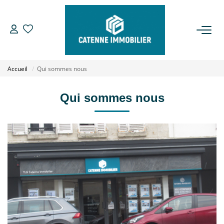
ACHETER
Accueil
Qui sommes nous
LOUER
Qui sommes nous
ESTIMER
GESTION
NOTRE AGENCE
Qui Sommes Nous
Notre Équipe